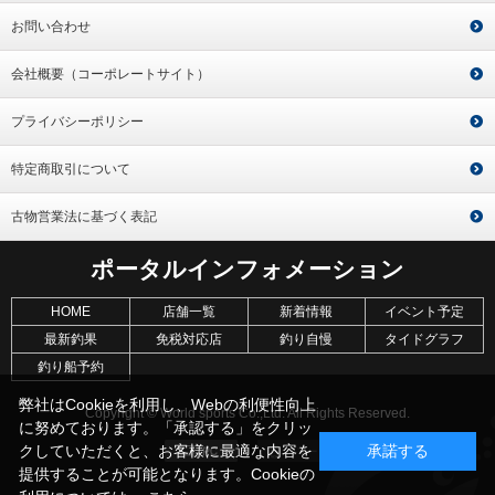
お問い合わせ
会社概要（コーポレートサイト）
プライバシーポリシー
特定商取引について
古物営業法に基づく表記
ポータルインフォメーション
HOME
店舗一覧
新着情報
イベント予定
最新釣果
免税対応店
釣り自慢
タイドグラフ
釣り船予約
弊社はCookieを利用し、Webの利便性向上
Copyright © World sports Co.,Ltd. All Rights Reserved.
に努めております。「承認する」をクリッ
クしていただくと、お客様に最適な内容を
承諾する
提供することが可能となります。Cookieの