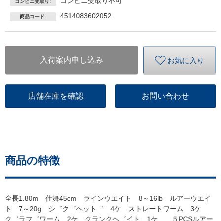
コンビニ受取り不可
コンビニ受取り:
4514083602052
商品コード:
入荷案内申し込み
お気に入り
店舗在庫を確認
お問い合わせ
商品の特徴
全長1.80m 仕舞45cm ラインウエイト 8～16lb ルアーウエイ
ト 7～20g シ゛ク゛ヘット゛ 4ケ ストレートワーム 3ケ
ク゛ラフ゛ワーム 2ケ クランクヘ゛イト 1ケ ５PCSルアー