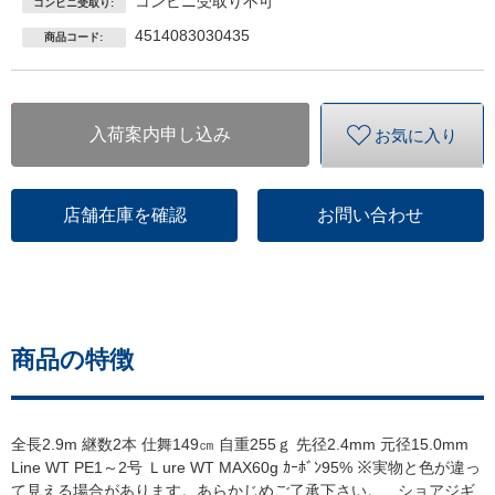
コンビニ受取り不可
コンビニ受取り:
4514083030435
商品コード:
入荷案内申し込み
お気に入り
店舗在庫を確認
お問い合わせ
商品の特徴
全長2.9m 継数2本 仕舞149㎝ 自重255ｇ 先径2.4mm 元径15.0mm
Line WT PE1～2号 Ｌure WT MAX60g ｶｰﾎﾞﾝ95% ※実物と色が違っ
て見える場合があります。あらかじめご了承下さい。 ショアジギ