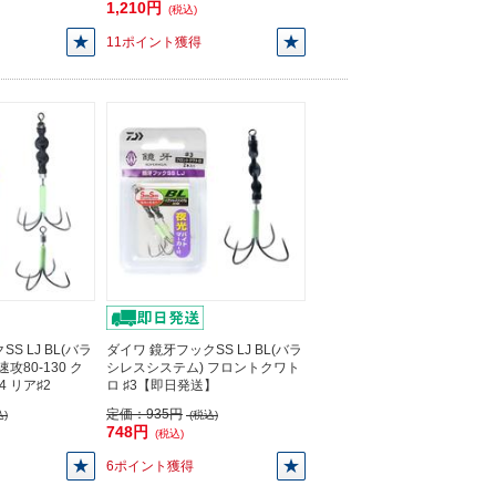
1,210円
(税込)
11ポイント獲得
S LJ BL(バラ
ダイワ 鏡牙フックSS LJ BL(バラ
攻80-130 ク
シレスシステム) フロントクワト
 リア♯2
ロ ♯3【即日発送】
定価：
935円
)
(税込)
748円
(税込)
6ポイント獲得