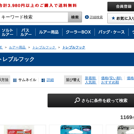
詳細検索
E
>
ルアー用品
>
トレブルフック
>
トレブルフック
トレブルフック
新着順
価格(安い順)
価格
示方法
サムネイル
詳細
並び替え
人気順
おすすめ順
さらに条件を絞って検索
1169