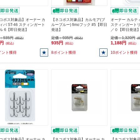
コポス対象品】オーナー カ
【ネコポス対象品】カルモア(ブ
オーナー カルティ
ィバ ST-46 スティンガート
ルーブルー) fimoフック #5【即日
スティンガートリ
ル 6【即日発送】
発送】
／０【即日発送
：
935円
定価：
935円
定価：
1,320円
(税込)
(税込)
(
1円
935円
1,188円
(税込)
(税込)
(税込)
イント獲得
8ポイント獲得
10ポイント獲得
コポス対象品】オーナー カ
【ネコポス対象品】オーナー カ
【ネコポス対象品