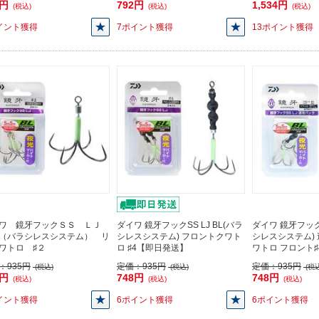
3円
792円
1,534円
(税込)
(税込)
(税込)
イント獲得
7ポイント獲得
13ポイント獲得
ワ 鏡牙フックＳＳ ＬＪ
ダイワ 鏡牙フックSS LJ BL(バラ
ダイワ 鏡牙フックS
（バラシレスシステム） リ
シレスシステム) フロントクワト
シレスシステム) 速
ワトロ ♯２
ロ ♯4【即日発送】
ワトロ フロント♯4
：
935円
定価：
935円
定価：
935円
(税込)
(税込)
(税込
8円
748円
748円
(税込)
(税込)
(税込)
イント獲得
6ポイント獲得
6ポイント獲得