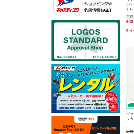
ルテ
トレ
定価
64
5ポ
ヴァ
ッカ
定価