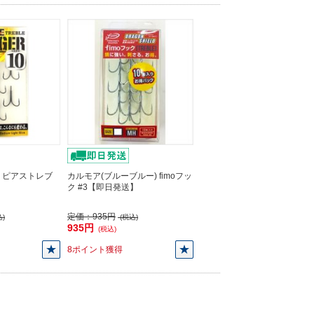
) ピアストレブ
カルモア(ブルーブルー) fimoフッ
ク #3【即日発送】
定価：
935円
)
(税込)
935円
(税込)
8ポイント獲得