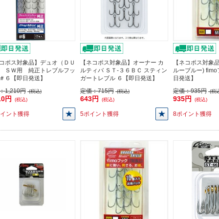
コポス対象品】デュオ（ＤＵ
【ネコポス対象品】オーナー カ
【ネコポス対象品
 ＳＷ用 純正トレブルフッ
ルティバ ＳＴ-３６ＢＣ スティン
ルーブルー) fim
＃６【即日発送】
ガートレブル ６【即日発送】
日発送】
：
1,210円
定価：
715円
定価：
935円
(税込)
(税込)
(税込
10円
643円
935円
(税込)
(税込)
(税込)
ポイント獲得
5ポイント獲得
8ポイント獲得