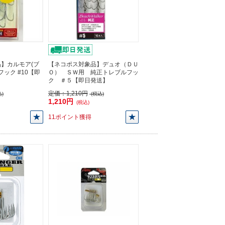
】カルモア(ブ
【ネコポス対象品】デュオ（ＤＵ
oフック #10【即
Ｏ） ＳＷ用 純正トレブルフッ
ク ＃５【即日発送】
定価：
1,210円
)
(税込)
1,210円
(税込)
11ポイント獲得