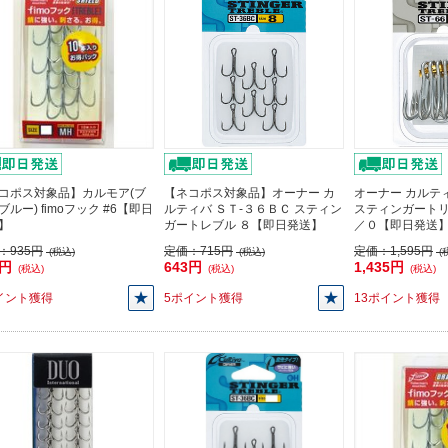
コポス対象品】カルモア(ブ
【ネコポス対象品】オーナー カ
オーナー カルティ
ブルー) fimoフック #6【即日
ルティバ ＳＴ-３６ＢＣ スティン
スティンガートリ
】
ガートレブル ８【即日発送】
／０【即日発送
：
935円
定価：
715円
定価：
1,595円
(税込)
(税込)
(
5円
643円
1,435円
(税込)
(税込)
(税込)
イント獲得
5ポイント獲得
13ポイント獲得