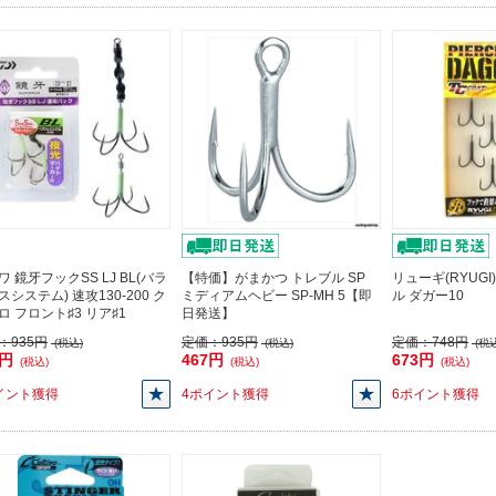
ワ 鏡牙フックSS LJ BL(バラ
【特価】がまかつ トレブル SP
リューギ(RYUGI
スシステム) 速攻130-200 ク
ミディアムヘビー SP-MH 5【即
ル ダガー10
ロ フロント♯3 リア♯1
日発送】
：
935円
定価：
935円
定価：
748円
(税込)
(税込)
(税込
8円
467円
673円
(税込)
(税込)
(税込)
イント獲得
4ポイント獲得
6ポイント獲得