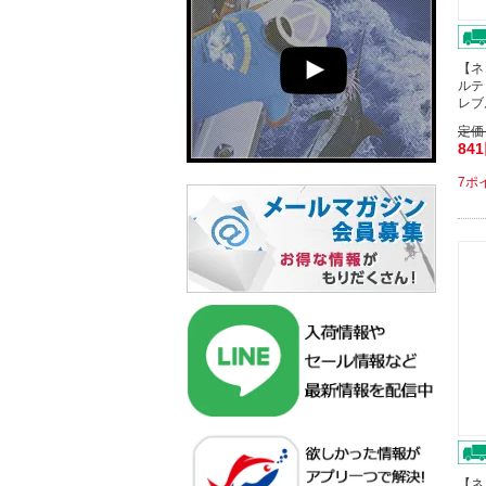
【ネ
ルテ
レブ
定価
84
7ポ
【ネ