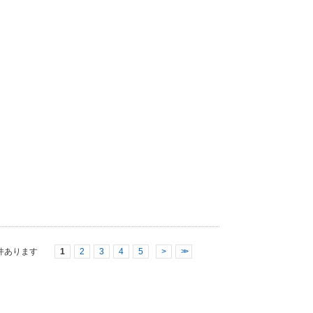
件あります
1
2
3
4
5
>
>>