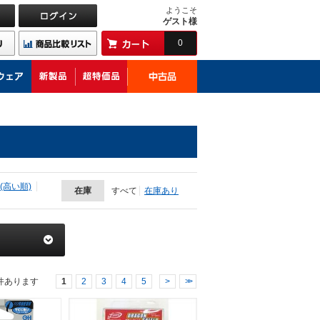
ようこそ
ゲスト様
0
(高い順)
在庫
すべて
在庫あり
件あります
1
2
3
4
5
>
>>