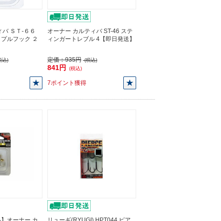
バ ＳＴ-６６
オーナー カルティバ ST-46 ステ
プルフック ２
ィンガートレブル 4【即日発送】
】
定価：
935円
税込)
(税込)
841円
(税込)
7ポイント獲得
】オーナー カ
リューギ(RYUGI) HPT044 ピア