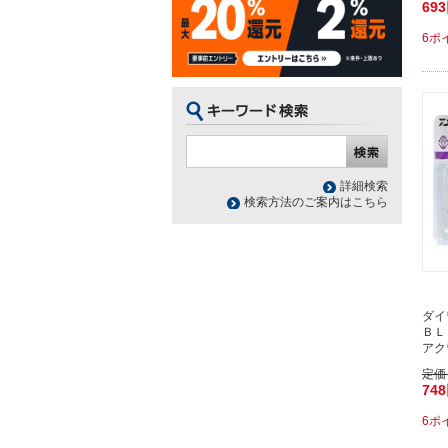
69
6ポ
詳細検索
検索方法のご案内はこちら
ダイ
ＢＬ
アク
定価
74
6ポ