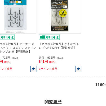
コポス対象品】オーナー カ
【ネコポス対象品】がまかつ ト
ィバ ＳＴ-３６ＢＣ スティン
レブルRB-MH 6【即日発送】
トレブル ５【即日発送】
：
715円
定価：
935円
(税込)
(税込)
3円
841円
(税込)
(税込)
イント獲得
7ポイント獲得
1169
閲覧履歴