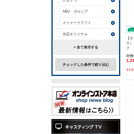
がまかつ
ABU・ガルシア
メジャークラフト
当店オリジナル
【ネ
Ｏ）
+ 全て表示する
ク 
定価
1,2
チェックした条件で絞り込む
11