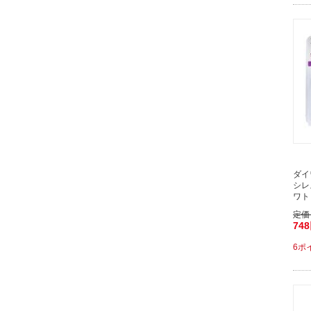
ダイ
シレ
ワト
定価
74
6ポ