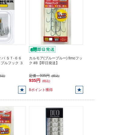
バ ＳＴ-６６
カルモア(ブルーブルー) fimoフッ
プルフック ３
ク #8【即日発送】
】
定価：
935円
税込)
(税込)
935円
(税込)
8ポイント獲得