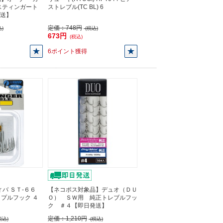
6 スティンガート
ストレブル(TC BL) 6
発送】
定価：
748円
)
(税込)
673円
(税込)
6ポイント獲得
バ ＳＴ-６６
【ネコポス対象品】デュオ（ＤＵ
プルフック ４
Ｏ） ＳＷ用 純正トレブルフッ
】
ク ＃４【即日発送】
定価：
1,210円
税込)
(税込)