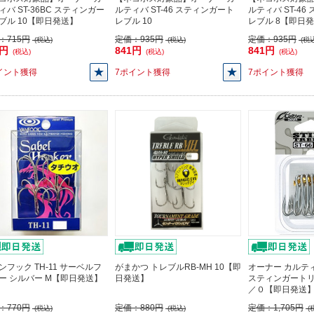
ィバ ST-36BC スティンガー
ルティバ ST-46 スティンガート
ルティバ ST-4
ブル 10【即日発送】
レブル 10
レブル 8【即日
：
715円
定価：
935円
定価：
935円
(税込)
(税込)
(税込
3円
841円
841円
(税込)
(税込)
(税込)
イント獲得
7ポイント獲得
7ポイント獲得
ンフック TH-11 サーベルフ
がまかつ トレブルRB-MH 10【即
オーナー カルティ
ー シルバー M【即日発送】
日発送】
スティンガートリ
／０【即日発送
：
770円
定価：
880円
定価：
1,705円
(税込)
(税込)
(