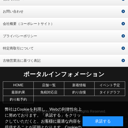
お問い合わせ
会社概要（コーポレートサイト）
プライバシーポリシー
特定商取引について
古物営業法に基づく表記
ポータルインフォメーション
HOME
店舗一覧
新着情報
イベント予定
最新釣果
免税対応店
釣り自慢
タイドグラフ
釣り船予約
弊社はCookieを利用し、Webの利便性向上
Copyright © World sports Co.,Ltd. All Rights Reserved.
に努めております。「承認する」をクリッ
クしていただくと、お客様に最適な内容を
承諾する
提供することが可能となります。Cookieの