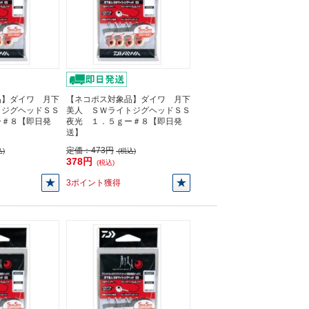
品】ダイワ 月下
【ネコポス対象品】ダイワ 月下
トジグヘッドＳＳ
美人 ＳＷライトジグヘッドＳＳ
ー＃８【即日発
夜光 １．５ｇー＃８【即日発
送】
定価：
473円
)
(税込)
378円
(税込)
3ポイント獲得