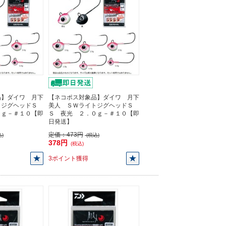
品】ダイワ 月下
【ネコポス対象品】ダイワ 月下
トジグヘッドＳ
美人 ＳＷライトジグヘッドＳ
５ｇ－＃１０【即
Ｓ 夜光 ２．０ｇ－＃１０【即
日発送】
定価：
473円
)
(税込)
378円
(税込)
3ポイント獲得