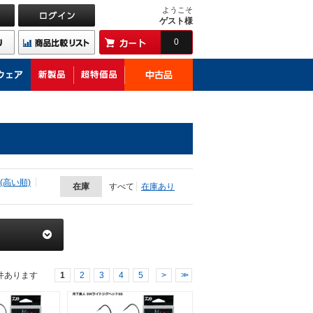
ようこそ
ゲスト様
0
(高い順)
在庫
すべて
在庫あり
件あります
1
2
3
4
5
>
>>