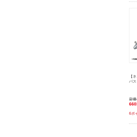
【ネ
バスジ
定価
66
6ポ