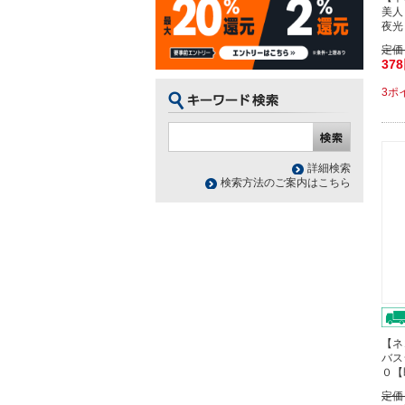
美人
夜光
定価
37
3ポ
詳細検索
検索方法のご案内はこちら
【ネ
バス
０【
定価