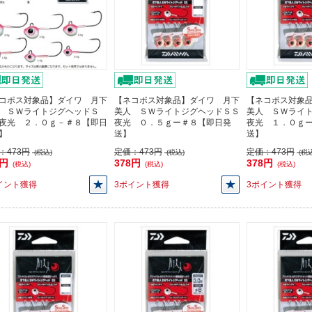
コポス対象品】ダイワ 月下
【ネコポス対象品】ダイワ 月下
【ネコポス対象
 ＳＷライトジグヘッドＳ
美人 ＳＷライトジグヘッドＳＳ
美人 ＳＷライ
夜光 ２．０ｇ－＃８【即日
夜光 ０．５ｇー＃８【即日発
夜光 １．０ｇ
】
送】
送】
：
473円
定価：
473円
定価：
473円
(税込)
(税込)
(税込
8円
378円
378円
(税込)
(税込)
(税込)
イント獲得
3ポイント獲得
3ポイント獲得