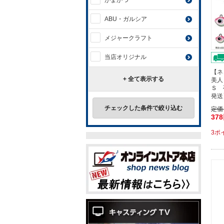
がまかつ
ABU・ガルシア
メジャークラフト
当店オリジナル
【ネ
+ 全て表示する
美人
Ｓ 
発送
チェックした条件で絞り込む
定価
37
3ポ