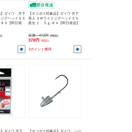
品】ダイワ 月下
【ネコポス対象品】ダイワ 月下
トジグヘッドＳＳ
美人 ＳＷライトジグヘッドＳＳ
ー＃６【即日発
夜光 １．５ｇ-＃４【即日発送】
定価：
473円
)
(税込)
378円
(税込)
3ポイント獲得
】ダイワ 月下
【ネコポス対象品】ダイワ シー