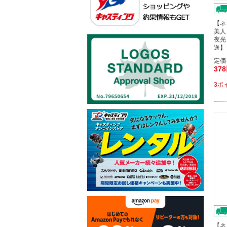
【ネ
美人
夜光
送】
定価
37
3ポ
【ネ