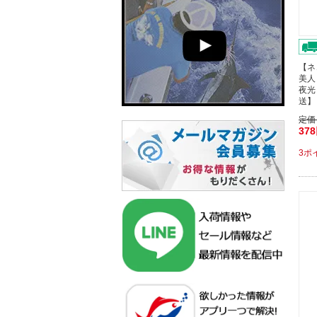
【ネ
美人
夜光
送】
定価
37
3ポ