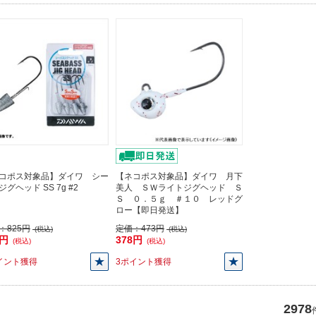
コポス対象品】ダイワ シー
【ネコポス対象品】ダイワ 月下
グヘッド SS 7g #2
美人 ＳＷライトジグヘッド Ｓ
Ｓ ０．５ｇ ＃１０ レッドグ
ロー【即日発送】
：
825円
定価：
473円
(税込)
(税込)
0円
378円
(税込)
(税込)
イント獲得
3ポイント獲得
2978