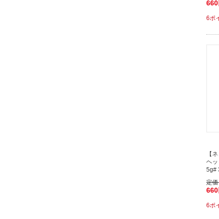
66
6ポ
【ネ
ヘッ
5g# 
定価
66
6ポ