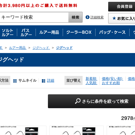
詳細検索
E
>
ルアー用品
>
ジグヘッド
>
ジグヘッド
ジグヘッド
新着順
価格(安い順)
価格
示方法
サムネイル
詳細
並び替え
人気順
おすすめ順
さらに条件を絞って検索
2978