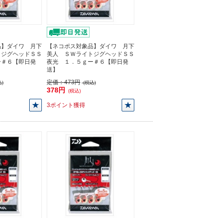
品】ダイワ 月下
【ネコポス対象品】ダイワ 月下
トジグヘッドＳＳ
美人 ＳＷライトジグヘッドＳＳ
ー＃６【即日発
夜光 １．５ｇー＃６【即日発
送】
定価：
473円
)
(税込)
378円
(税込)
3ポイント獲得