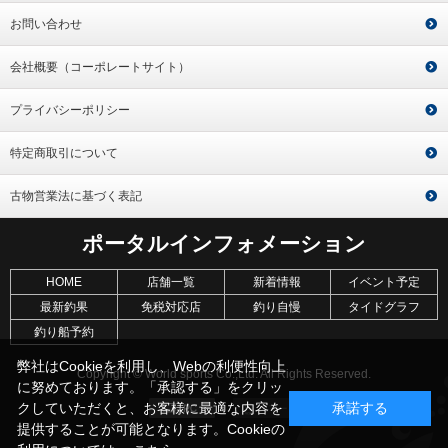
お問い合わせ
会社概要（コーポレートサイト）
プライバシーポリシー
特定商取引について
古物営業法に基づく表記
ポータルインフォメーション
HOME
店舗一覧
新着情報
イベント予定
最新釣果
免税対応店
釣り自慢
タイドグラフ
釣り船予約
弊社はCookieを利用し、Webの利便性向上
Copyright © World sports Co.,Ltd. All Rights Reserved.
に努めております。「承認する」をクリッ
クしていただくと、お客様に最適な内容を
承諾する
提供することが可能となります。Cookieの