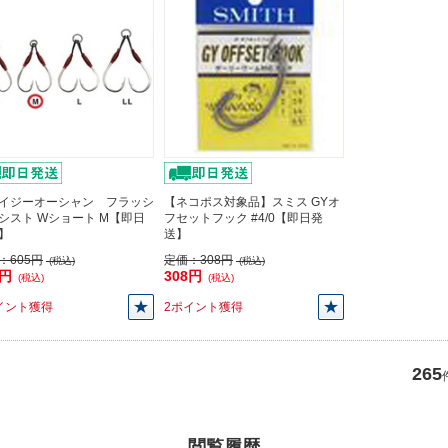
イジーオーシャン フラッシ
【ネコポス対象品】スミス GYオ
シスト Wショート M【即日
フセットフック #4/0【即日発
】
送】
：
605円
定価：
308円
(税込)
(税込)
5円
308円
(税込)
(税込)
イント獲得
2ポイント獲得
265
閲覧履歴