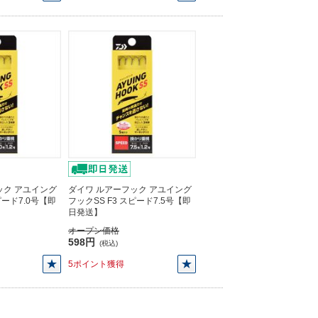
ック アユイング
ダイワ ルアーフック アユイング
ピード7.0号【即
フックSS F3 スピード7.5号【即
日発送】
オープン価格
598円
(税込)
5ポイント獲得