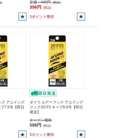
定価：
440円
)
(税込)
396円
(税込)
3ポイント獲得
ック アユイング
ダイワ ルアーフック アユイング
ープ7.5号【即日
フックSS F3 キープ8.0号【即日
発送】
オープン価格
598円
(税込)
5ポイント獲得