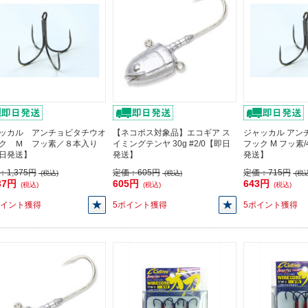
ッカル アンチョビタチウオ
【ネコポス対象品】エコギア ス
ジャッカル アン
ク Ｍ フッ素／８本入り
イミングテンヤ 30g #2/0【即日
フック M フッ素
日発送】
発送】
発送】
：
1,375円
定価：
605円
定価：
715円
(税込)
(税込)
(税込
37円
605円
643円
(税込)
(税込)
(税込)
ポイント獲得
5ポイント獲得
5ポイント獲得