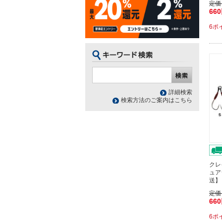
定価
66
6ポ
詳細検索
検索方法のご案内はこちら
クレ
ュア
送】
定価
66
6ポ