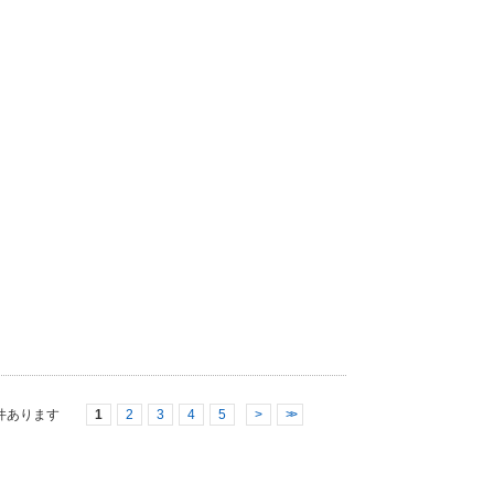
件あります
1
2
3
4
5
>
>>