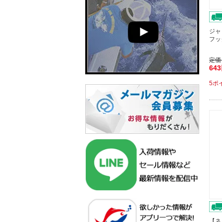
ジャ
フッ
定価
64
5ポ
【ネ