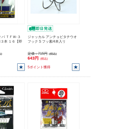
バ ＴＦＷ-３
ジャッカル アンチョビタチウオ
３本 １６【即
フック S フッ素/4本入リ
定価：
715円
)
(税込)
643円
(税込)
5ポイント獲得