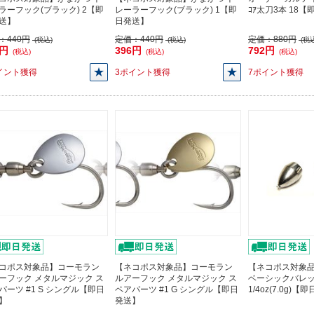
ラーフック(ブラック) 2【即
レーラーフック(ブラック) 1【即
ｺｱ太刀3本 18
送】
日発送】
：
440円
定価：
440円
定価：
880円
(税込)
(税込)
(税込
6円
396円
792円
(税込)
(税込)
(税込)
イント獲得
3ポイント獲得
7ポイント獲得
コポス対象品】コーモラン
【ネコポス対象品】コーモラン
【ネコポス対象品】
ーフック メタルマジック ス
ルアーフック メタルマジック ス
ベーシックバレ
パーツ #1 S シングル【即日
ペアパーツ #1 G シングル【即日
1/4oz(7.0g)
】
発送】