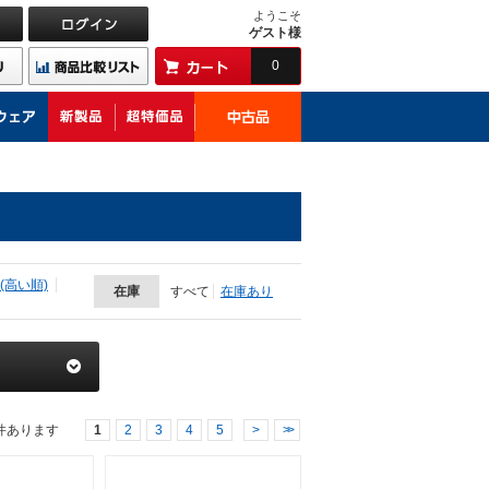
ようこそ
ゲスト様
0
(高い順)
在庫
すべて
在庫あり
件あります
1
2
3
4
5
>
>>