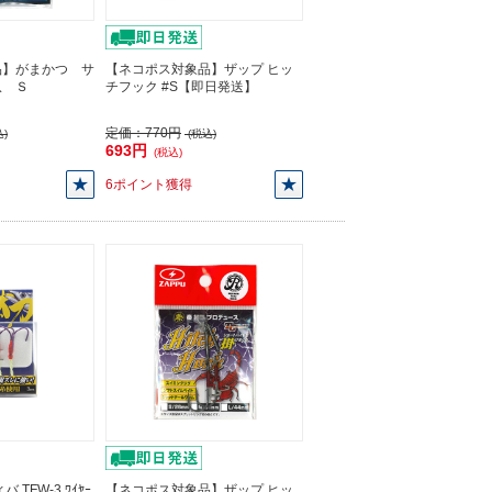
品】がまかつ サ
【ネコポス対象品】ザップ ヒッ
爪 Ｓ
チフック #S【即日発送】
定価：
770円
)
(税込)
693円
(税込)
6ポイント獲得
TFW-3 ﾜｲﾔｰ
【ネコポス対象品】ザップ ヒッ