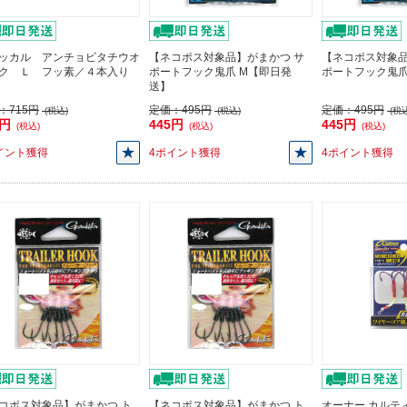
ッカル アンチョビタチウオ
【ネコポス対象品】がまかつ サ
【ネコポス対象
ク Ｌ フッ素／４本入り
ポートフック鬼爪 M【即日発
ポートフック鬼
送】
：
715円
定価：
495円
定価：
495円
(税込)
(税込)
(税込
3円
445円
445円
(税込)
(税込)
(税込)
イント獲得
4ポイント獲得
4ポイント獲得
コポス対象品】がまかつ ト
【ネコポス対象品】がまかつ ト
オーナー カルティバ 