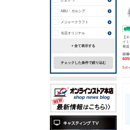
がまかつ
ABU・ガルシア
メジャークラフト
当店オリジナル
【ネ
イミ
+ 全て表示する
発送
定価
60
チェックした条件で絞り込む
5ポ