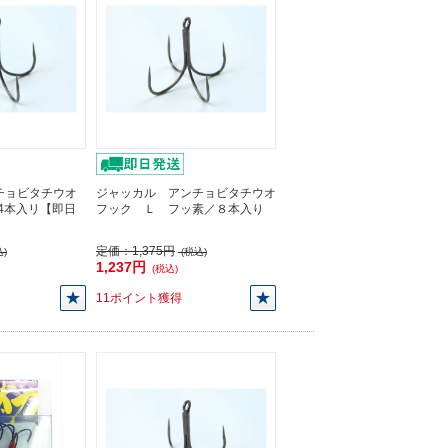
チョビタチウオ
ジャッカル アンチョビタチウオ
/4本入リ【即日
フック Ｌ フッ素／８本入り
定価：
1,375円
)
(税込)
1,237円
(税込)
11ポイント獲得