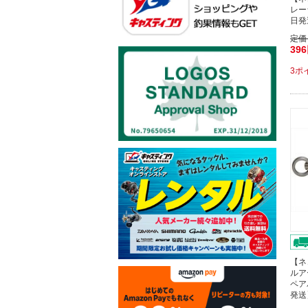
レー
日発
定価
39
3ポ
【ネ
ルア
ペア
発送