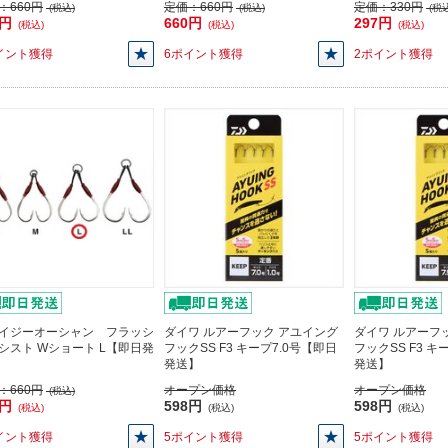
：
660円
定価：
660円
定価：
330円
(税込)
(税込)
(税込
0円
660円
297円
(税込)
(税込)
(税込)
イント獲得
6ポイント獲得
2ポイント獲得
イジーオーシャン フラッシ
ダイワ ルアーフック アユイング
ダイワ ルアーフ
シスト Wショート L【即日発
フックSS F3 キープ7.0号【即日
フックSS F3 キ
発送】
発送】
：
660円
オープン価格
オープン価格
(税込)
0円
598円
598円
(税込)
(税込)
(税込)
イント獲得
5ポイント獲得
5ポイント獲得