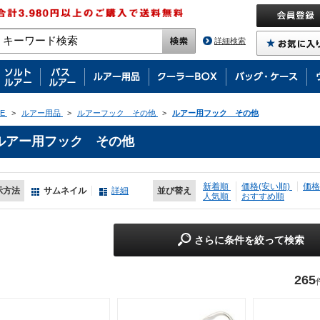
詳細検索
E
>
ルアー用品
>
ルアーフック その他
>
ルアー用フック その他
ルアー用フック その他
新着順
価格(安い順)
価格
示方法
サムネイル
詳細
並び替え
人気順
おすすめ順
さらに条件を絞って検索
265