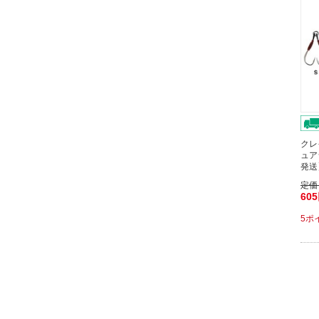
クレ
ュア
発送
定価
60
5ポ