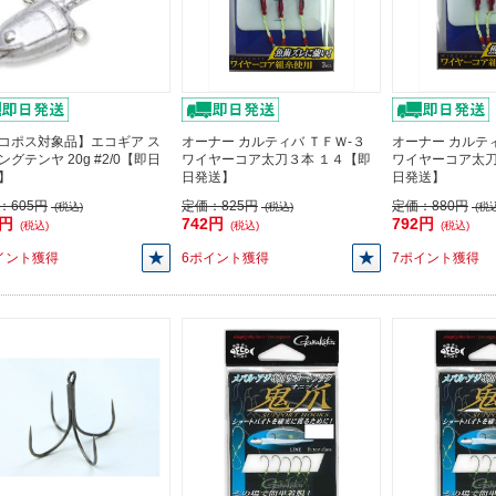
コポス対象品】エコギア ス
オーナー カルティバ ＴＦＷ-３
オーナー カルティ
ングテンヤ 20g #2/0【即日
ワイヤーコア太刀３本 １４【即
ワイヤーコア太刀
】
日発送】
日発送】
：
605円
定価：
825円
定価：
880円
(税込)
(税込)
(税込
5円
742円
792円
(税込)
(税込)
(税込)
イント獲得
6ポイント獲得
7ポイント獲得