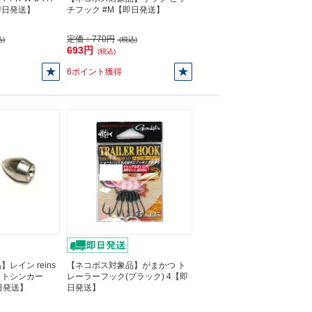
【即日発送】
チフック #M【即日発送】
定価：
770円
)
(税込)
693円
(税込)
6ポイント獲得
レイン reins
【ネコポス対象品】がまかつ ト
ットシンカー
レーラーフック(ブラック) 4【即
【即日発送】
日発送】