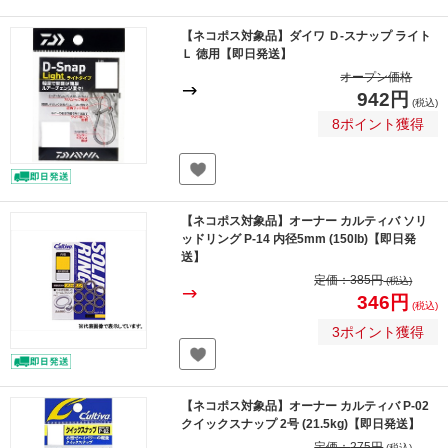
【ネコポス対象品】ダイワ Ｄ-スナップ ライト
Ｌ 徳用【即日発送】
オープン価格
942円
(税込)
8ポイント獲得
【ネコポス対象品】オーナー カルティバ ソリ
ッドリング P-14 内径5mm (150lb)【即日発
送】
定価：
385円
(税込)
346円
(税込)
3ポイント獲得
【ネコポス対象品】オーナー カルティバ P-02
クイックスナップ 2号 (21.5kg)【即日発送】
定価：
275円
(税込)