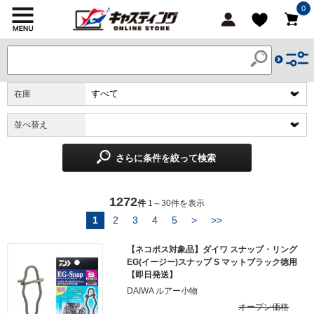
0
在庫
並べ替え
さらに条件を絞って検索
1272
件
1～30件を表示
1
2
3
4
5
>
>>
【ネコポス対象品】ダイワ スナップ・リング
EG(イージー)スナップ S マットブラック徳用
【即日発送】
DAIWA ルアー小物
オープン価格