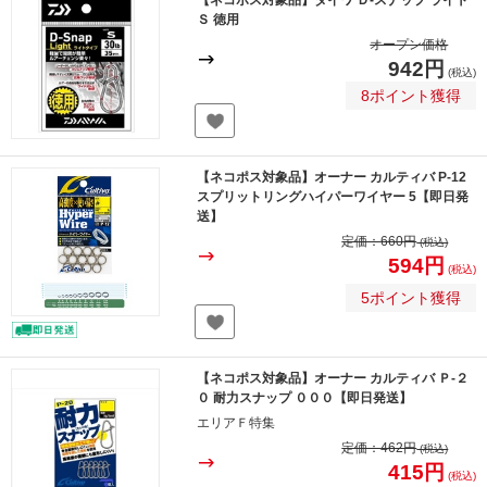
【ネコポス対象品】ダイワ Ｄ-スナップ ライト
Ｓ 徳用
オープン価格
942円
(税込)
8ポイント獲得
【ネコポス対象品】オーナー カルティバ P-12
スプリットリングハイパーワイヤー 5【即日発
送】
定価：
660円
(税込)
594円
(税込)
5ポイント獲得
【ネコポス対象品】オーナー カルティバ Ｐ-２
０ 耐力スナップ ０００【即日発送】
エリアＦ特集
定価：
462円
(税込)
415円
(税込)