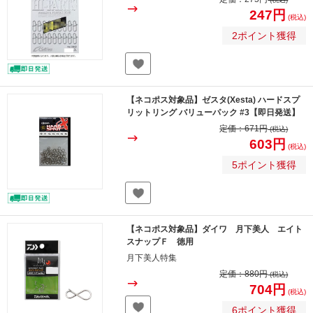
247円
(税込)
2ポイント獲得
【ネコポス対象品】ゼスタ(Xesta) ハードスプ
リットリング バリューパック #3【即日発送】
定価：
671円
(税込)
603円
(税込)
5ポイント獲得
【ネコポス対象品】ダイワ 月下美人 エイト
スナップＦ 徳用
月下美人特集
定価：
880円
(税込)
704円
(税込)
6ポイント獲得