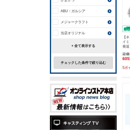
がまかつ
ABU・ガルシア
メジャークラフト
当店オリジナル
【ネ
イミ
+ 全て表示する
発送
定価
60
チェックした条件で絞り込む
5ポ