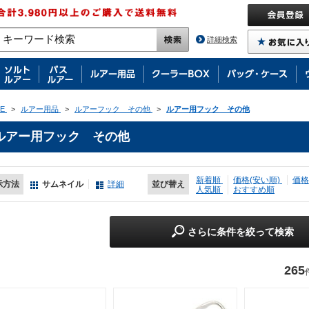
詳細検索
E
>
ルアー用品
>
ルアーフック その他
>
ルアー用フック その他
ルアー用フック その他
新着順
価格(安い順)
価格
示方法
サムネイル
詳細
並び替え
人気順
おすすめ順
さらに条件を絞って検索
265