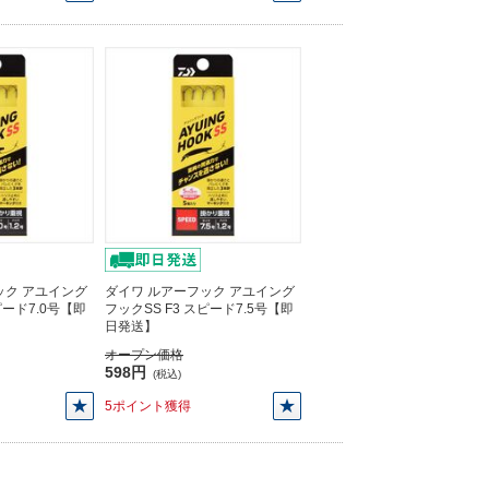
ック アユイング
ダイワ ルアーフック アユイング
ピード7.0号【即
フックSS F3 スピード7.5号【即
日発送】
オープン価格
598円
(税込)
5ポイント獲得