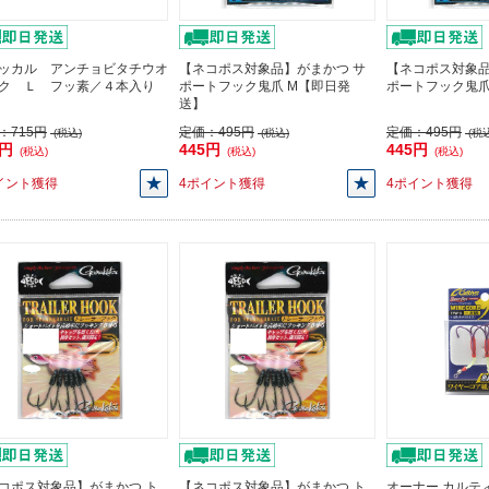
ッカル アンチョビタチウオ
【ネコポス対象品】がまかつ サ
【ネコポス対象
ク Ｌ フッ素／４本入り
ポートフック鬼爪 M【即日発
ポートフック鬼
送】
：
715円
定価：
495円
定価：
495円
(税込)
(税込)
(税込
3円
445円
445円
(税込)
(税込)
(税込)
イント獲得
4ポイント獲得
4ポイント獲得
コポス対象品】がまかつ ト
【ネコポス対象品】がまかつ ト
オーナー カルティバ 