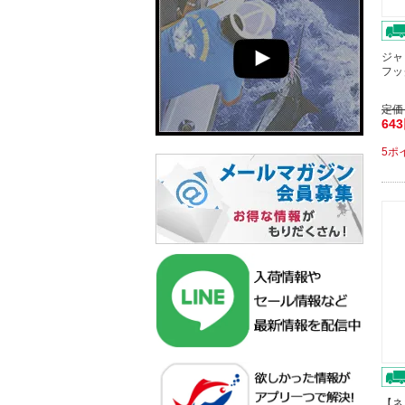
ジャ
フッ
定価
64
5ポ
【ネ