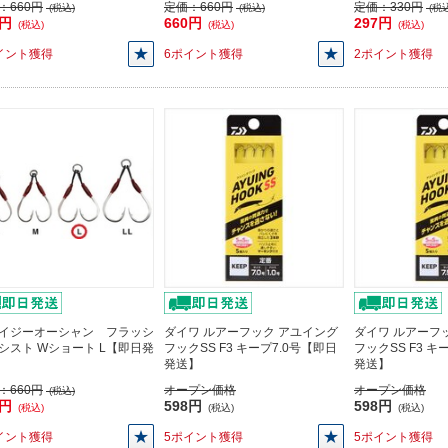
：
660円
定価：
660円
定価：
330円
(税込)
(税込)
(税込
0円
660円
297円
(税込)
(税込)
(税込)
イント獲得
6ポイント獲得
2ポイント獲得
イジーオーシャン フラッシ
ダイワ ルアーフック アユイング
ダイワ ルアーフ
シスト Wショート L【即日発
フックSS F3 キープ7.0号【即日
フックSS F3 キ
発送】
発送】
：
660円
オープン価格
オープン価格
(税込)
0円
598円
598円
(税込)
(税込)
(税込)
イント獲得
5ポイント獲得
5ポイント獲得