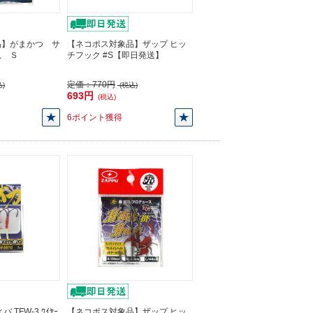
品】がまかつ サ
【ネコポス対象品】ザップ ヒッ
爪 Ｓ
チフック #S【即日発送】
定価：
770円
)
(税込)
693円
(税込)
6ポイント獲得
TFW-3 ﾜｲﾔｰ
【ネコポス対象品】ザップ ヒッ