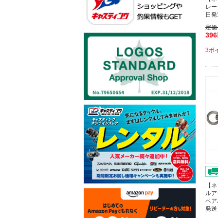
レー
日発
定価
39
3ポ
【ネ
ルア
ペア
発送