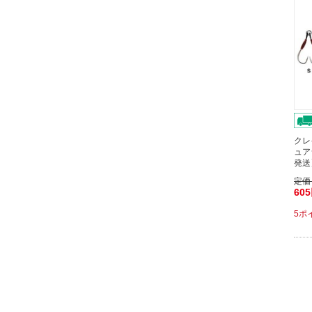
クレ
ュア
発送
定価
60
5ポ