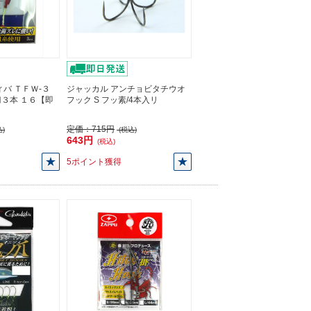
バ ＴＦＷ-３
ジャッカル アンチョビタチウオ
３本 １６【即
フック S フッ素/4本入リ
定価：
715円
)
(税込)
643円
(税込)
5ポイント獲得