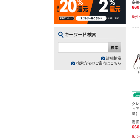
定価
66
6ポ
詳細検索
検索方法のご案内はこちら
クレ
ュア
送】
定価
66
6ポ