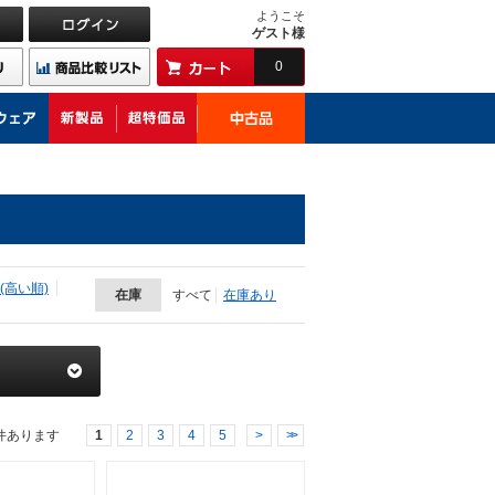
ようこそ
ゲスト様
0
(高い順)
在庫
すべて
在庫あり
件あります
1
2
3
4
5
>
>>