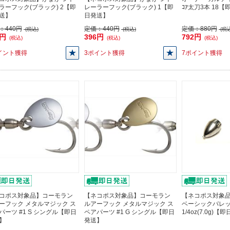
ラーフック(ブラック) 2【即
レーラーフック(ブラック) 1【即
ｺｱ太刀3本 18
送】
日発送】
：
440円
定価：
440円
定価：
880円
(税込)
(税込)
(税込
6円
396円
792円
(税込)
(税込)
(税込)
イント獲得
3ポイント獲得
7ポイント獲得
コポス対象品】コーモラン
【ネコポス対象品】コーモラン
【ネコポス対象品】
ーフック メタルマジック ス
ルアーフック メタルマジック ス
ベーシックバレ
パーツ #1 S シングル【即日
ペアパーツ #1 G シングル【即日
1/4oz(7.0g)
】
発送】