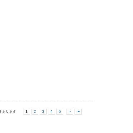
件あります
1
2
3
4
5
>
>>