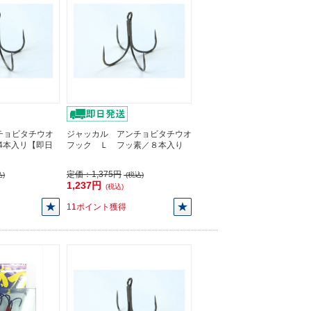
チョビタチウオ
ジャッカル アンチョビタチウオ
/4本入リ【即日
フック Ｌ フッ素／８本入り
定価：
1,375円
)
(税込)
1,237円
(税込)
11ポイント獲得