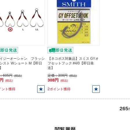
イジーオーシャン フラッシ
【ネコポス対象品】スミス GYオ
シスト Wショート M【即日
フセットフック #4/0【即日発
】
送】
：
605円
定価：
308円
(税込)
(税込)
5円
308円
(税込)
(税込)
イント獲得
2ポイント獲得
265
閲覧履歴