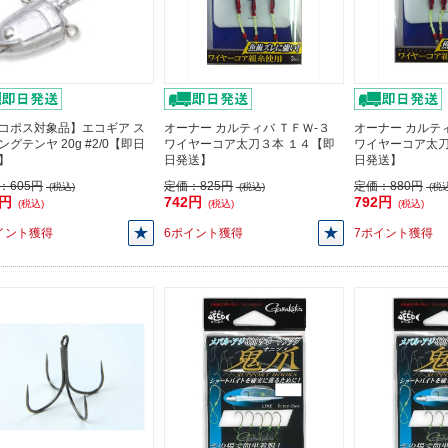
コポス対象品】エコギア ス
オーナー カルティバ ＴＦＷ-３
オーナー カルティ
ングテンヤ 20g #2/0【即日
ワイヤーコア太刀３本 １４【即
ワイヤーコア太刀
】
日発送】
日発送】
：
605円
定価：
825円
定価：
880円
(税込)
(税込)
(税込
5円
742円
792円
(税込)
(税込)
(税込)
イント獲得
6ポイント獲得
7ポイント獲得