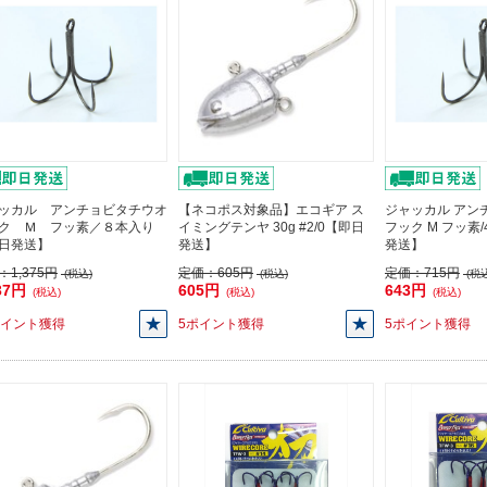
ッカル アンチョビタチウオ
【ネコポス対象品】エコギア ス
ジャッカル アン
ク Ｍ フッ素／８本入り
イミングテンヤ 30g #2/0【即日
フック M フッ素
日発送】
発送】
発送】
：
1,375円
定価：
605円
定価：
715円
(税込)
(税込)
(税込
37円
605円
643円
(税込)
(税込)
(税込)
ポイント獲得
5ポイント獲得
5ポイント獲得