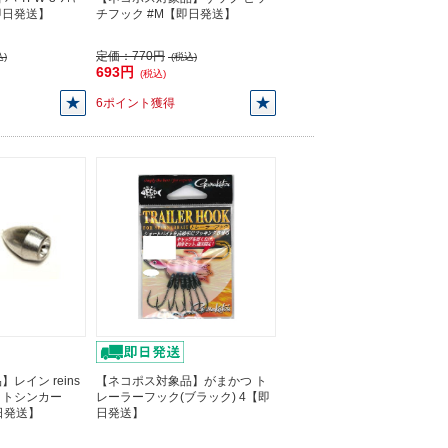
【即日発送】
チフック #M【即日発送】
定価：
770円
)
(税込)
693円
(税込)
6ポイント獲得
レイン reins
【ネコポス対象品】がまかつ ト
ットシンカー
レーラーフック(ブラック) 4【即
【即日発送】
日発送】