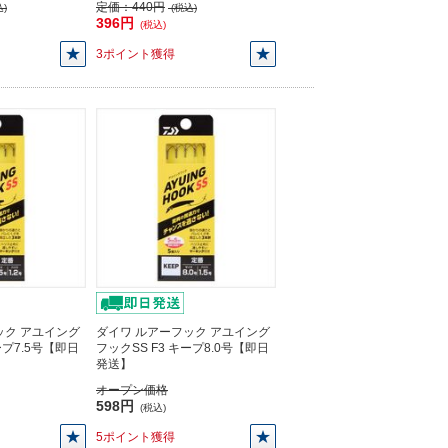
定価：
440円
)
(税込)
396円
(税込)
3ポイント獲得
ック アユイング
ダイワ ルアーフック アユイング
ープ7.5号【即日
フックSS F3 キープ8.0号【即日
発送】
オープン価格
598円
(税込)
5ポイント獲得