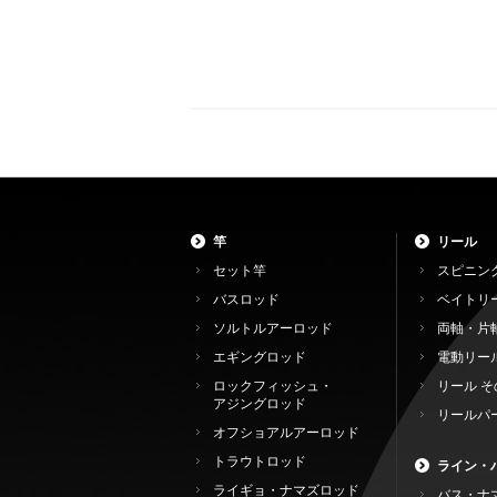
竿
リール
セット竿
スピニン
バスロッド
ベイトリ
ソルトルアーロッド
両軸・片
エギングロッド
電動リー
ロックフィッシュ・
リール そ
アジングロッド
リールパ
オフショアルアーロッド
トラウトロッド
ライン・
ライギョ・ナマズロッド
バス・ナ