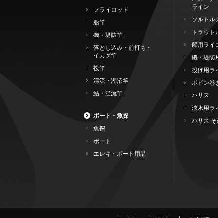
ライン
フライロッド
ソルトル
船竿
トラウト
磯・堤防竿
船用ライ
落とし込み・前打ち・
イカダ竿
磯・堤防
投竿
投げ用ラ
清流・湖沼竿
ボビン巻
鮎・渓流竿
ハリス
淡水用ラ
ボート・魚探
ハリス そ
魚探
ボート
エレキ・ボート用品