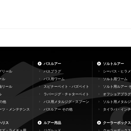
バスルアー
ソルトルアー
グリール
バスプラグ
シーバス・ヒラメ
ール
バス用ワーム
ソルト用ワーム
軸リール
スピナーベイト・バズベイト
ソルト用ルアー 
ル
ラバージグ・チャターベイト
オフショアプラグ
の他
バス用メタルジグ・スプーン
ソルト用メタルジ
ーツ・メンテナンス
バスルアー その他
タイラバ・インチ
ハリス
ルアー用品
クーラーボックス
マズ・ライギョ用
ジグヘッド
クーラーボックス