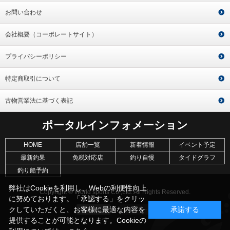
お問い合わせ
会社概要（コーポレートサイト）
プライバシーポリシー
特定商取引について
古物営業法に基づく表記
ポータルインフォメーション
HOME
店舗一覧
新着情報
イベント予定
最新釣果
免税対応店
釣り自慢
タイドグラフ
釣り船予約
弊社はCookieを利用し、Webの利便性向上
Copyright © World sports Co.,Ltd. All Rights Reserved.
に努めております。「承認する」をクリッ
クしていただくと、お客様に最適な内容を
承諾する
提供することが可能となります。Cookieの