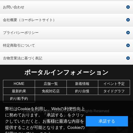
お問い合わせ
会社概要（コーポレートサイト）
プライバシーポリシー
特定商取引について
古物営業法に基づく表記
ポータルインフォメーション
HOME
店舗一覧
新着情報
イベント予定
最新釣果
免税対応店
釣り自慢
タイドグラフ
釣り船予約
弊社はCookieを利用し、Webの利便性向上
Copyright © World sports Co.,Ltd. All Rights Reserved.
に努めております。「承認する」をクリッ
クしていただくと、お客様に最適な内容を
承諾する
提供することが可能となります。Cookieの