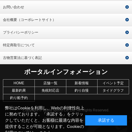
お問い合わせ
会社概要（コーポレートサイト）
プライバシーポリシー
特定商取引について
古物営業法に基づく表記
ポータルインフォメーション
HOME
店舗一覧
新着情報
イベント予定
最新釣果
免税対応店
釣り自慢
タイドグラフ
釣り船予約
弊社はCookieを利用し、Webの利便性向上
Copyright © World sports Co.,Ltd. All Rights Reserved.
に努めております。「承認する」をクリッ
クしていただくと、お客様に最適な内容を
承諾する
提供することが可能となります。Cookieの