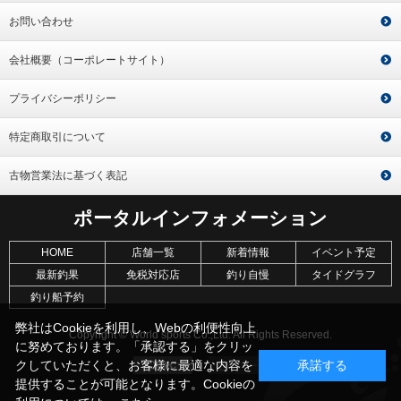
お問い合わせ
会社概要（コーポレートサイト）
プライバシーポリシー
特定商取引について
古物営業法に基づく表記
ポータルインフォメーション
HOME
店舗一覧
新着情報
イベント予定
最新釣果
免税対応店
釣り自慢
タイドグラフ
釣り船予約
弊社はCookieを利用し、Webの利便性向上
Copyright © World sports Co.,Ltd. All Rights Reserved.
に努めております。「承認する」をクリッ
クしていただくと、お客様に最適な内容を
承諾する
提供することが可能となります。Cookieの