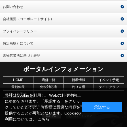
お問い合わせ
会社概要（コーポレートサイト）
プライバシーポリシー
特定商取引について
古物営業法に基づく表記
ポータルインフォメーション
HOME
店舗一覧
新着情報
イベント予定
最新釣果
免税対応店
釣り自慢
タイドグラフ
釣り船予約
弊社はCookieを利用し、Webの利便性向上
に努めております。「承認する」をクリッ
Copyright © World sports Co.,Ltd. All Rights Reserved.
クしていただくと、お客様に最適な内容を
承諾する
提供することが可能となります。Cookieの
利用については、
こちら