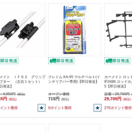
メイト ＩＦ６２ グリップ
クレトム KA-95 マルチベルト(イ
カーメイト ロッ
プター （左右１セット）
ンテリアバー専用)【即日発送】
IF26BK ロッ
日発送】
5【即日発送】
：
4,950円
オープン価格
定価：
29,700円
(税込)
55円
715円
29,700円
(税込)
(税込)
(税込)
ポイント獲得
6ポイント獲得
270ポイント獲得