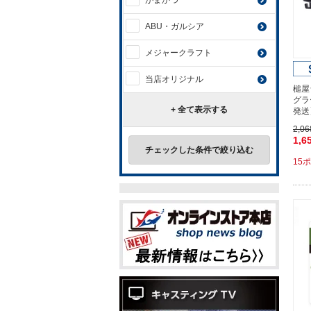
がまかつ
ABU・ガルシア
メジャークラフト
当店オリジナル
槌屋
グラ
+ 全て表示する
発送
2,0
1,6
チェックした条件で絞り込む
15