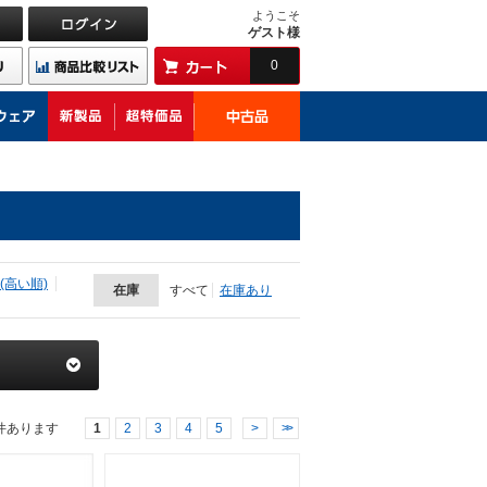
ようこそ
ゲスト様
0
(高い順)
在庫
すべて
在庫あり
件あります
1
2
3
4
5
>
>>