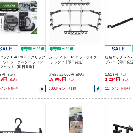
ヤック U-A2 マルチグリップ
カーメイト IF14 ロッドホルダー
槌屋ヤック RV-
ヨウロッドホルダー フロン
Jフック 7【即日発送】
プバー【即日発
リアセット【即日発送】
08円
定価：
22,000円
1,518円
(税込)
(税込)
(税込)
26円
19,800円
1,214円
(税込)
(税込)
(税込)
ポイント獲得
180ポイント獲得
11ポイント獲得