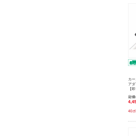
カー
アダ
【即
定価
4,4
40