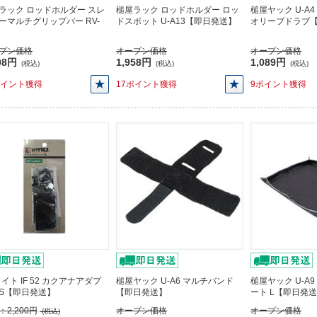
ラック ロッドホルダー スレ
槌屋ラック ロッドホルダー ロッ
槌屋ヤック U-A
ーマルチグリップバー RV-
ドスポット U-A13【即日発送】
オリーブドラブ
プン価格
オープン価格
オープン価格
08円
1,958円
1,089円
(税込)
(税込)
(税込)
ポイント獲得
17ポイント獲得
9ポイント獲得
メイト IF 52 カクアナアダプ
槌屋ヤック U-A6 マルチバンド
槌屋ヤック U-A
S【即日発送】
【即日発送】
ート L【即日発
：
2,200円
オープン価格
オープン価格
(税込)