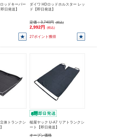
4 ロッドキーパー
ダイワ HDロッドホルスター レッ
【即日発送】
ド【即日発送】
定価：
3,740円
(税込)
2,992円
(税込)
27ポイント獲得
9 立体トランクシ
槌屋ヤック U-A7 リアトランクシ
送】
ート【即日発送】
オープン価格