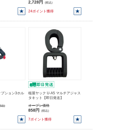
2,728円
(税込)
24ポイント獲得
4 オプション3ホル
槌屋ヤック U-A5 マルチアジャス
】
タキット【即日発送】
オープン価格
税込)
858円
(税込)
7ポイント獲得