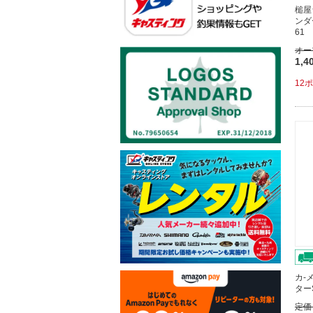
槌屋
ンダ
61
オー
1,4
12
カ-
ター
定価