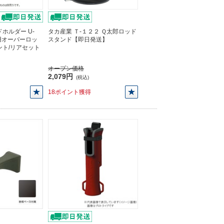
ホルダー U-
タカ産業 Ｔ-１２２ Ｑ太郎ロッド
ー用オーバーロッ
スタンド【即日発送】
ント/リアセット
オープン価格
2,079円
(税込)
18ポイント獲得