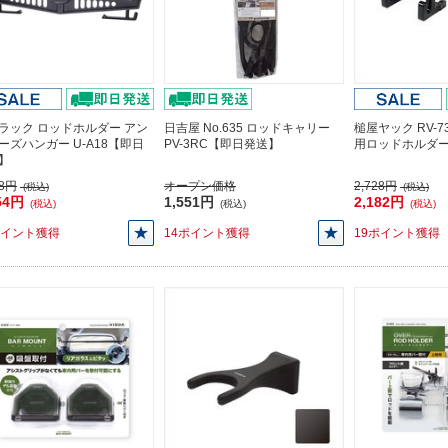
ラック ロッドホルダー アン
日吉屋 No.635 ロッドキャリー
槌屋ヤック RV-
ーズハンガー U-A18【即日
PV-3RC【即日発送】
用ロッドホルダ
】
68円
オープン価格
2,728円
(税込)
(税込)
54円
1,551円
2,182円
(税込)
(税込)
(税込)
ポイント獲得
14ポイント獲得
19ポイント獲得