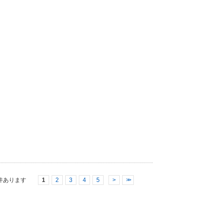
件あります
1
2
3
4
5
>
>>