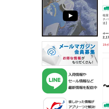
槌屋
チバ
送】
オー
2,1
19