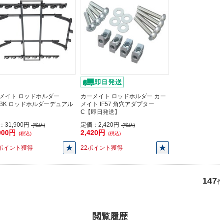
メイト ロッドホルダー
カーメイト ロッドホルダー カー
27BK ロッドホルダーデュアル
メイト IF57 角穴アダプター
C【即日発送】
：
31,900円
定価：
2,420円
(税込)
(税込)
900円
2,420円
(税込)
(税込)
0ポイント獲得
22ポイント獲得
147
閲覧履歴