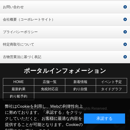
お問い合わせ
会社概要（コーポレートサイト）
プライバシーポリシー
特定商取引について
古物営業法に基づく表記
ポータルインフォメーション
HOME
店舗一覧
新着情報
イベント予定
最新釣果
免税対応店
釣り自慢
タイドグラフ
釣り船予約
弊社はCookieを利用し、Webの利便性向上
Copyright © World sports Co.,Ltd. All Rights Reserved.
に努めております。「承認する」をクリッ
クしていただくと、お客様に最適な内容を
承諾する
提供することが可能となります。Cookieの