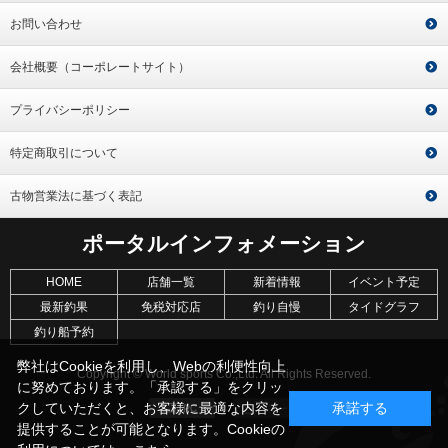
お問い合わせ
会社概要（コーポレートサイト）
プライバシーポリシー
特定商取引について
古物営業法に基づく表記
ポータルインフォメーション
HOME
店舗一覧
新着情報
イベント予定
最新釣果
免税対応店
釣り自慢
タイドグラフ
釣り船予約
弊社はCookieを利用し、Webの利便性向上
Copyright © World sports Co.,Ltd. All Rights Reserved.
に努めております。「承認する」をクリッ
クしていただくと、お客様に最適な内容を
承諾する
提供することが可能となります。Cookieの