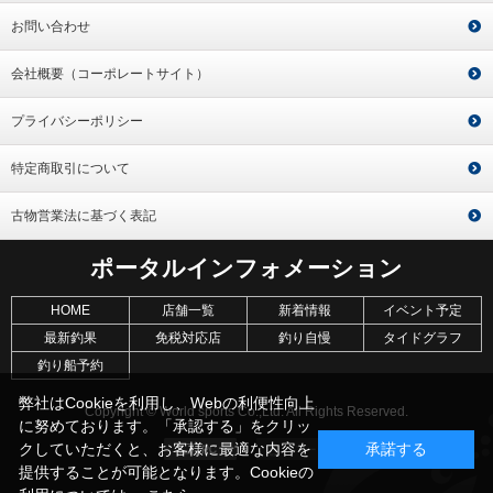
お問い合わせ
会社概要（コーポレートサイト）
プライバシーポリシー
特定商取引について
古物営業法に基づく表記
ポータルインフォメーション
HOME
店舗一覧
新着情報
イベント予定
最新釣果
免税対応店
釣り自慢
タイドグラフ
釣り船予約
弊社はCookieを利用し、Webの利便性向上
Copyright © World sports Co.,Ltd. All Rights Reserved.
に努めております。「承認する」をクリッ
クしていただくと、お客様に最適な内容を
承諾する
提供することが可能となります。Cookieの