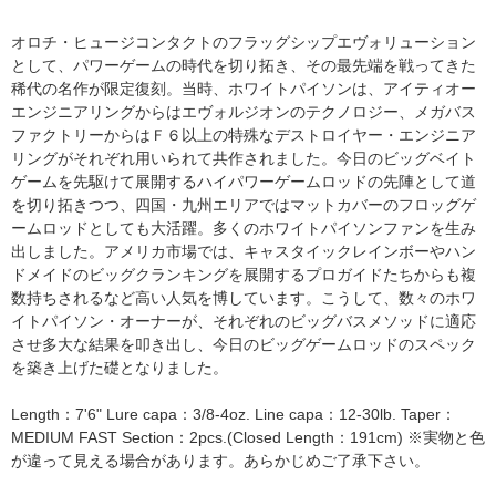
オロチ・ヒュージコンタクトのフラッグシップエヴォリューション
として、パワーゲームの時代を切り拓き、その最先端を戦ってきた
稀代の名作が限定復刻。当時、ホワイトパイソンは、アイティオー
エンジニアリングからはエヴォルジオンのテクノロジー、メガバス
ファクトリーからはＦ６以上の特殊なデストロイヤー・エンジニア
リングがそれぞれ用いられて共作されました。今日のビッグベイト
ゲームを先駆けて展開するハイパワーゲームロッドの先陣として道
を切り拓きつつ、四国・九州エリアではマットカバーのフロッグゲ
ームロッドとしても大活躍。多くのホワイトパイソンファンを生み
出しました。アメリカ市場では、キャスタイックレインボーやハン
ドメイドのビッグクランキングを展開するプロガイドたちからも複
数持ちされるなど高い人気を博しています。こうして、数々のホワ
イトパイソン・オーナーが、それぞれのビッグバスメソッドに適応
させ多大な結果を叩き出し、今日のビッグゲームロッドのスペック
を築き上げた礎となりました。
Length：7'6" Lure capa：3/8-4oz. Line capa：12-30lb. Taper：
MEDIUM FAST Section：2pcs.(Closed Length：191cm) ※実物と色
が違って見える場合があります。あらかじめご了承下さい。