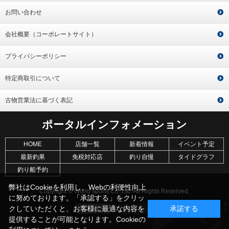
お問い合わせ
会社概要（コーポレートサイト）
プライバシーポリシー
特定商取引について
古物営業法に基づく表記
ポータルインフォメーション
HOME
店舗一覧
新着情報
イベント予定
最新釣果
免税対応店
釣り自慢
タイドグラフ
釣り船予約
弊社はCookieを利用し、Webの利便性向上
Copyright © World sports Co.,Ltd. All Rights Reserved.
に努めております。「承認する」をクリッ
クしていただくと、お客様に最適な内容を
承諾する
提供することが可能となります。Cookieの