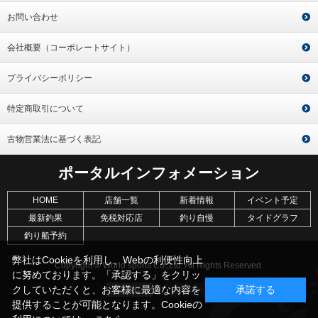
お問い合わせ
会社概要（コーポレートサイト）
プライバシーポリシー
特定商取引について
古物営業法に基づく表記
ポータルインフォメーション
HOME
店舗一覧
新着情報
イベント予定
最新釣果
免税対応店
釣り自慢
タイドグラフ
釣り船予約
弊社はCookieを利用し、Webの利便性向上
Copyright © World sports Co.,Ltd. All Rights Reserved.
に努めております。「承認する」をクリッ
クしていただくと、お客様に最適な内容を
承諾する
提供することが可能となります。Cookieの