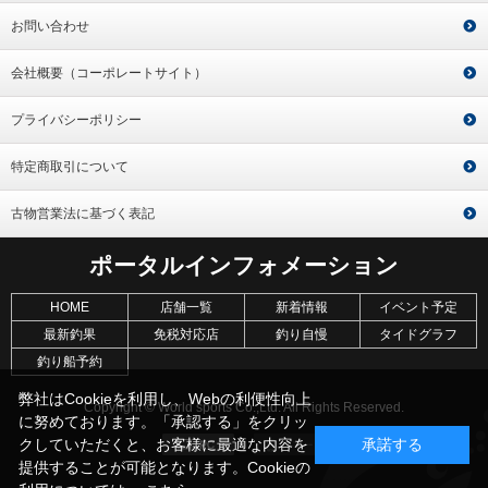
お問い合わせ
会社概要（コーポレートサイト）
プライバシーポリシー
特定商取引について
古物営業法に基づく表記
ポータルインフォメーション
HOME
店舗一覧
新着情報
イベント予定
最新釣果
免税対応店
釣り自慢
タイドグラフ
釣り船予約
弊社はCookieを利用し、Webの利便性向上
Copyright © World sports Co.,Ltd. All Rights Reserved.
に努めております。「承認する」をクリッ
クしていただくと、お客様に最適な内容を
承諾する
提供することが可能となります。Cookieの