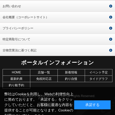
お問い合わせ
会社概要（コーポレートサイト）
プライバシーポリシー
特定商取引について
古物営業法に基づく表記
ポータルインフォメーション
HOME
店舗一覧
新着情報
イベント予定
最新釣果
免税対応店
釣り自慢
タイドグラフ
釣り船予約
弊社はCookieを利用し、Webの利便性向上
Copyright © World sports Co.,Ltd. All Rights Reserved.
に努めております。「承認する」をクリッ
クしていただくと、お客様に最適な内容を
承諾する
提供することが可能となります。Cookieの