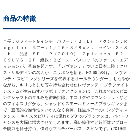
商品の特徴
全長：６フィート９インチ パワー：Ｆ２（Ｌ） アクション：Ｒ
ｅｇｕｌａｒ ルアー：１／１６－３／８ｏｚ． ライン：３－８
ｌｂ． 品番：ＳＰ ＪＰ（２０１９） ２ｐｉｅｃｅｓ Ｆ２－
６９ＬＶＳ ２Ｐ 継数：２ピース バスロッドのファーストエデ
ィションが、革命を起こす。「レヴァンテ」ついに日本上陸！クリ
ス・ザルディンの名刀が、ニッポンを斬る。F2-69LVS は、レヴァ
ンテ・ スピニングシリーズを代表するオールラウンダー 。しなやか
ながら、キリっとした芯を持ち合わせたレヴァンテ・ グラファイト
システムが生み出すパラポリックアクションは、これまでのスピニ
ングシャフトのダルみを徹底排除。ネコリグやダウンショットなど
のフィネスリグから、シャッドやスモールミノーのプラッギングま
で、直感的な操作性をいかんなく発揮。軽呈ルアーのロングディス
タンス・ キャスタビリティに優れた6"9" のブランクスは、バイトチ
ャンスを大幅に増大させてくれます。高い操作性と超距離アプロー
チ能力を併せ持つ、快適なマルチパーパス・スピンです。(2019年