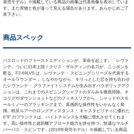
発売モデル）※掲載している商品の画像は代表画像を表示していま
す。また実物と色が違って見える場合があります。あらかじめご了
承下さい。
商品スペック
バスロッドのファーストエディションが、革命を起こす。「レヴァ
ンテ」ついに日本上陸！クリス・ザルディンの名刀が、ニッポンを
斬る。F2-69LVS は、レヴァンテ・ スピニングシリーズを代表する
オールラウンダー 。しなやかながら、キリっとした芯を持ち合わせ
たレヴァンテ・ グラファイトシステムが生み出すパラポリックアク
ションは、これまでのスピニングシャフトのダルみを徹底排除。ネ
コリグやダウンショットなどのフィネスリグから、シャッドやスモ
ールミノーのプラッギングまで、直感的な操作性をいかんなく発
揮。軽呈ルアーのロングディスタンス・ キャスタビリティに優れた
6"9" のブランクスは、バイトチャンスを大幅に増大させてくれま
す。高い操作性と超距離アプローチ能力を併せ持つ、快適なマルチ
パーパス・スピンです。(2019年発売モデル）※掲載している商品