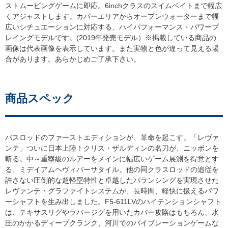
ストムービングゲームに即応。6inchクラスのスイムベイトまで幅広
くアジャストします。カパーエリアからオープンウォーターまで幅
広いシチュエーションに対応する、ハイパフォーマンス・パワープ
レイングモデルです。(2019年発売モデル）※掲載している商品の
画像は代表画像を表示しています。また実物と色が違って見える場
合があります。あらかじめご了承下さい。
商品スペック
バスロッドのファーストエディションが、革命を起こす。「レヴァ
ンテ」ついに日本上陸！クリス・ザルディンの名刀が、ニッポンを
斬る。中～重塁級のルアーをメインに幅広いゲーム展測を得意とす
る、ミデイアムヘヴィバーサタイル。他の同クラスロッドの追従を
許さない圧倒的な超軽塁特性と卓越したパランシングを実現させた
レヴァンテ・グラファイトシステムが、長時間、軽快に扱えるパワ
ーシャフトを生み出しました。F5-611LVのハイテンションシャフト
は、テキサスリグやラバージグを用いたカバー攻賂はもちろん、水
圧のかかるディープクランク、河川でのバイブレーションゲームな