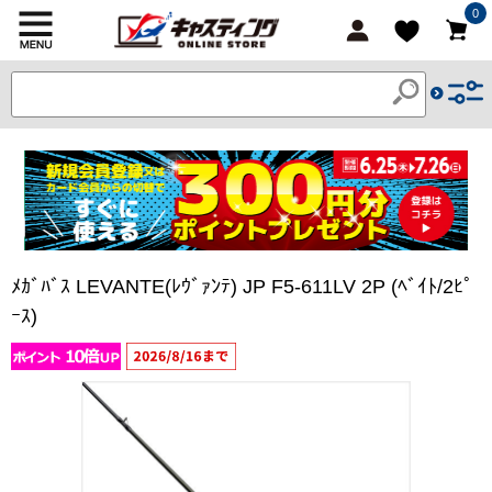
0
ﾒｶﾞﾊﾞｽ LEVANTE(ﾚｳﾞｧﾝﾃ) JP F5-611LV 2P (ﾍﾞｲﾄ/2ﾋﾟ
ｰｽ)