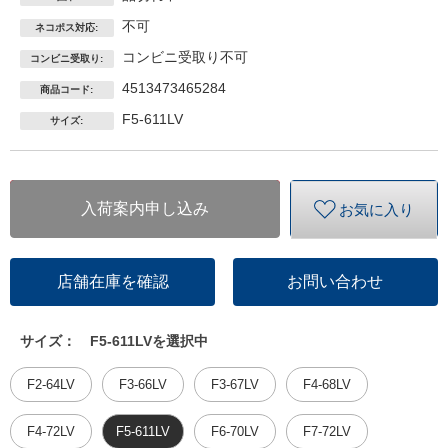
不可
ネコポス対応:
コンビニ受取り不可
コンビニ受取り:
4513473465284
商品コード:
F5-611LV
サイズ:
入荷案内申し込み
お気に入り
店舗在庫を確認
お問い合わせ
サイズ：
F5-611LVを選択中
F2-64LV
F3-66LV
F3-67LV
F4-68LV
F4-72LV
F5-611LV
F6-70LV
F7-72LV