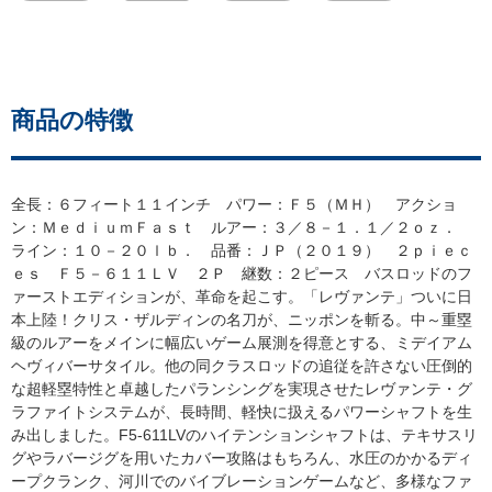
商品の特徴
全長：６フィート１１インチ パワー：Ｆ５（ＭＨ） アクショ
ン：ＭｅｄｉｕｍＦａｓｔ ルアー：３／８－１．１／２ｏｚ．
ライン：１０－２０ｌｂ． 品番：ＪＰ（２０１９） ２ｐｉｅｃ
ｅｓ Ｆ５－６１１ＬＶ ２Ｐ 継数：２ピース バスロッドのフ
ァーストエディションが、革命を起こす。「レヴァンテ」ついに日
本上陸！クリス・ザルディンの名刀が、ニッポンを斬る。中～重塁
級のルアーをメインに幅広いゲーム展測を得意とする、ミデイアム
ヘヴィバーサタイル。他の同クラスロッドの追従を許さない圧倒的
な超軽塁特性と卓越したパランシングを実現させたレヴァンテ・グ
ラファイトシステムが、長時間、軽快に扱えるパワーシャフトを生
み出しました。F5-611LVのハイテンションシャフトは、テキサスリ
グやラバージグを用いたカバー攻賂はもちろん、水圧のかかるディ
ープクランク、河川でのバイブレーションゲームなど、多様なファ