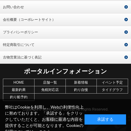
お問い合わせ
会社概要（コーポレートサイト）
プライバシーポリシー
特定商取引について
古物営業法に基づく表記
ポータルインフォメーション
HOME
店舗一覧
新着情報
イベント予定
最新釣果
免税対応店
釣り自慢
タイドグラフ
釣り船予約
弊社はCookieを利用し、Webの利便性向上
Copyright © World sports Co.,Ltd. All Rights Reserved.
に努めております。「承認する」をクリッ
クしていただくと、お客様に最適な内容を
承諾する
提供することが可能となります。Cookieの