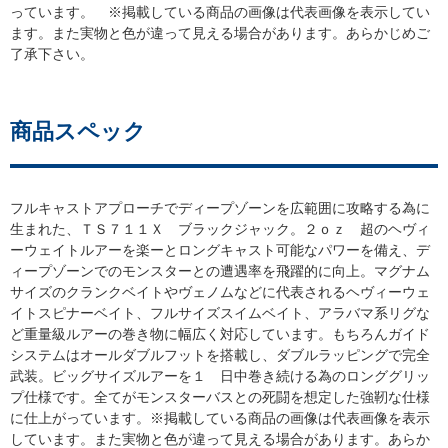
っています。 ※掲載している商品の画像は代表画像を表示してい
ます。また実物と色が違って見える場合があります。あらかじめご
了承下さい。
商品スペック
フルキャストアプローチでディープゾーンを広範囲に攻略する為に
生まれた、ＴＳ７１１Ｘ ブラックジャック。２ｏｚ 超のヘヴィ
ーウェイトルアーを楽ーとロングキャスト可能なパワーを備え、デ
ィープゾーンでのモンスターとの遭遇率を飛躍的に向上。マグナム
サイズのクランクベイトやヴェノムなどに代表されるヘヴィーウェ
イトスピナーベイト、フルサイズスイムベイト、アラバマ系リグな
ど重量級ルアーの巻き物に幅広く対応しています。もちろんガイド
システムはオールダブルフットを搭載し、ダブルラッピングで完全
武装。ビッグサイズルアーを１ 日中巻き続ける為のロンググリッ
プ仕様です。全てがモンスターバスとの死闘を想定した強靭な仕様
に仕上がっています。※掲載している商品の画像は代表画像を表示
しています。また実物と色が違って見える場合があります。あらか