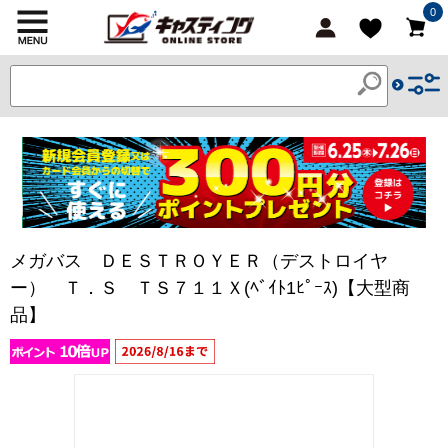
0
メガバス ＤＥＳＴＲＯＹＥＲ（デストロイヤ
ー） Ｔ．Ｓ ＴＳ７１１Ｘ(ﾍﾞｲﾄ1ﾋﾟｰｽ)【大型商
品】