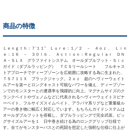
商品の特徴
Ｌｅｎｇｔｈ：７’１１” Ｌｕｒｅ：１／２ － ４ｏｚ． Ｌｉｎ
ｅ：１６ － ３０ｌｂ． Ａｃｔｉｏｎ：Ｒｅｇｕｌａｒ ＤＮ
Ａ－ＳＬＸ グラファイトシステム オールダブルフット・Ｓｉｃ
ガイド（ダブルラッピング） ＴＣＳリールシート フルキャス
トアプローチでディープゾーンを広範囲に攻略する為に生まれた、
ＴＳ７１１Ｘ ブラックジャック。２ｏｚ 超のヘヴィーウェイト
ルアーを楽ーとロングキャスト可能なパワーを備え、ディープゾー
ンでのモンスターとの遭遇率を飛躍的に向上。マグナムサイズのク
ランクベイトやヴェノムなどに代表されるヘヴィーウェイトスピナ
ーベイト、フルサイズスイムベイト、アラバマ系リグなど重量級ル
アーの巻き物に幅広く対応しています。もちろんガイドシステムは
オールダブルフットを搭載し、ダブルラッピングで完全武装。ビッ
グサイズルアーを１ 日中巻き続ける為のロンググリップ仕様で
す。全てがモンスターバスとの死闘を想定した強靭な仕様に仕上が