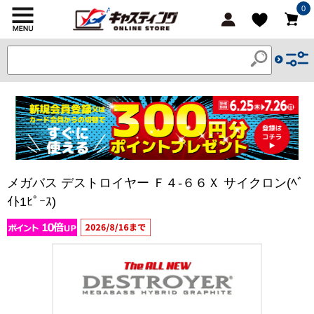
0
メガバス デストロイヤー Ｆ４-６６Ｘ サイクロン(ﾍﾞ
ｲﾄ1ﾋﾟｰｽ)