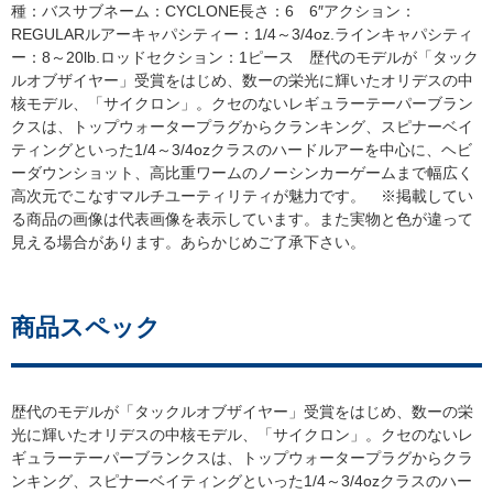
種：バスサブネーム：CYCLONE長さ：6 6″アクション：
REGULARルアーキャパシティー：1/4～3/4oz.ラインキャパシティ
ー：8～20lb.ロッドセクション：1ピース 歴代のモデルが「タック
ルオブザイヤー」受賞をはじめ、数ーの栄光に輝いたオリデスの中
核モデル、「サイクロン」。クセのないレギュラーテーパーブラン
クスは、トップウォータープラグからクランキング、スピナーベイ
ティングといった1/4～3/4ozクラスのハードルアーを中心に、ヘビ
ーダウンショット、高比重ワームのノーシンカーゲームまで幅広く
高次元でこなすマルチユーティリティが魅力です。 ※掲載してい
る商品の画像は代表画像を表示しています。また実物と色が違って
見える場合があります。あらかじめご了承下さい。
商品スペック
歴代のモデルが「タックルオブザイヤー」受賞をはじめ、数ーの栄
光に輝いたオリデスの中核モデル、「サイクロン」。クセのないレ
ギュラーテーパーブランクスは、トップウォータープラグからクラ
ンキング、スピナーベイティングといった1/4～3/4ozクラスのハー