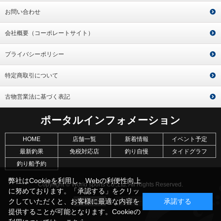
お問い合わせ
会社概要（コーポレートサイト）
プライバシーポリシー
特定商取引について
古物営業法に基づく表記
ポータルインフォメーション
HOME
店舗一覧
新着情報
イベント予定
最新釣果
免税対応店
釣り自慢
タイドグラフ
釣り船予約
弊社はCookieを利用し、Webの利便性向上
Copyright © World sports Co.,Ltd. All Rights Reserved.
に努めております。「承認する」をクリッ
クしていただくと、お客様に最適な内容を
承諾する
提供することが可能となります。Cookieの