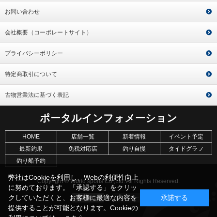
お問い合わせ
会社概要（コーポレートサイト）
プライバシーポリシー
特定商取引について
古物営業法に基づく表記
ポータルインフォメーション
HOME
店舗一覧
新着情報
イベント予定
最新釣果
免税対応店
釣り自慢
タイドグラフ
釣り船予約
弊社はCookieを利用し、Webの利便性向上
Copyright © World sports Co.,Ltd. All Rights Reserved.
に努めております。「承認する」をクリッ
クしていただくと、お客様に最適な内容を
承諾する
提供することが可能となります。Cookieの