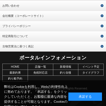
お問い合わせ
会社概要（コーポレートサイト）
プライバシーポリシー
特定商取引について
古物営業法に基づく表記
ポータルインフォメーション
HOME
店舗一覧
新着情報
イベント予定
最新釣果
免税対応店
釣り自慢
タイドグラフ
釣り船予約
弊社はCookieを利用し、Webの利便性向上
Copyright © World sports Co.,Ltd. All Rights Reserved.
に努めております。「承認する」をクリッ
クしていただくと、お客様に最適な内容を
承諾する
提供することが可能となります。Cookieの