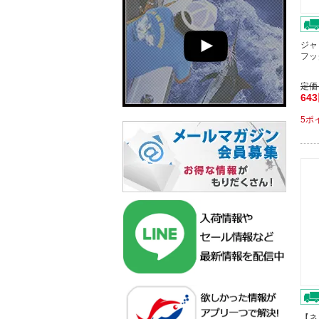
ジャ
フッ
定価
64
5ポ
【ネ