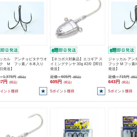
ッカル アンチョビタチウオ
【ネコポス対象品】エコギア ス
ジャッカル アン
ク Ｍ フッ素／８本入り
イミングテンヤ 30g #2/0【即日
フック M フッ素
日発送】
発送】
発送】
：
1,375円
定価：
605円
定価：
715円
(税込)
(税込)
(税込
37円
605円
643円
(税込)
(税込)
(税込)
ポイント獲得
5ポイント獲得
5ポイント獲得