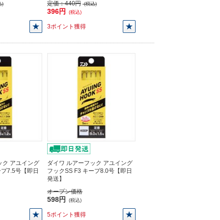
定価：
440円
)
(税込)
396円
(税込)
3ポイント獲得
ック アユイング
ダイワ ルアーフック アユイング
ープ7.5号【即日
フックSS F3 キープ8.0号【即日
発送】
オープン価格
598円
(税込)
5ポイント獲得