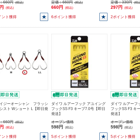
：
660円
定価：
660円
定価：
330円
(税込)
(税込)
(税込
0円
660円
297円
(税込)
(税込)
(税込)
イント獲得
6ポイント獲得
2ポイント獲得
イジーオーシャン フラッシ
ダイワ ルアーフック アユイング
ダイワ ルアーフ
シスト Wショート L【即日発
フックSS F3 キープ7.0号【即日
フックSS F3 キ
発送】
発送】
：
660円
オープン価格
オープン価格
(税込)
0円
598円
598円
(税込)
(税込)
(税込)
イント獲得
5ポイント獲得
5ポイント獲得