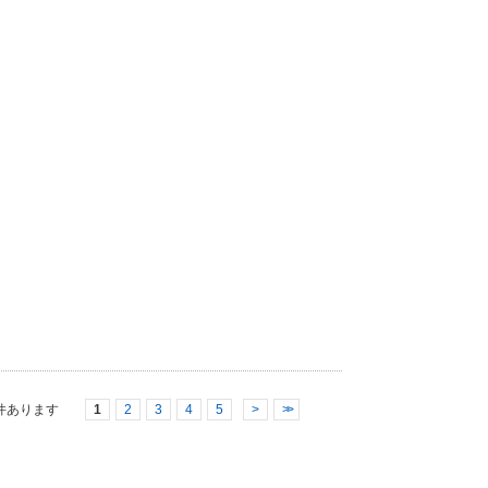
件あります
1
2
3
4
5
>
>>