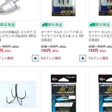
コポス対象品】エコギア ス
オーナー カルティバ ＴＦＷ-３
オーナー カルティ
ングテンヤ 20g #2/0【即日
ワイヤーコア太刀３本 １４【即
ワイヤーコア太刀
】
日発送】
日発送】
：
605円
定価：
825円
定価：
880円
(税込)
(税込)
(税込
5円
742円
792円
(税込)
(税込)
(税込)
イント獲得
6ポイント獲得
7ポイント獲得