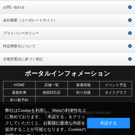
お問い合わせ
会社概要（コーポレートサイト）
プライバシーポリシー
特定商取引について
古物営業法に基づく表記
ポータルインフォメーション
HOME
店舗一覧
新着情報
イベント予定
最新釣果
免税対応店
釣り自慢
タイドグラフ
釣り船予約
弊社はCookieを利用し、Webの利便性向上
Copyright © World sports Co.,Ltd. All Rights Reserved.
に努めております。「承認する」をクリッ
クしていただくと、お客様に最適な内容を
承諾する
提供することが可能となります。Cookieの