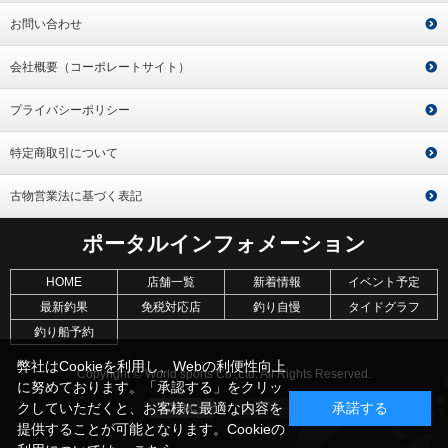
お問い合わせ
会社概要（コーポレートサイト）
プライバシーポリシー
特定商取引について
古物営業法に基づく表記
ポータルインフォメーション
HOME
店舗一覧
新着情報
イベント予定
最新釣果
免税対応店
釣り自慢
タイドグラフ
釣り船予約
弊社はCookieを利用し、Webの利便性向上
Copyright © World sports Co.,Ltd. All Rights Reserved.
に努めております。「承認する」をクリッ
クしていただくと、お客様に最適な内容を
承諾する
提供することが可能となります。Cookieの