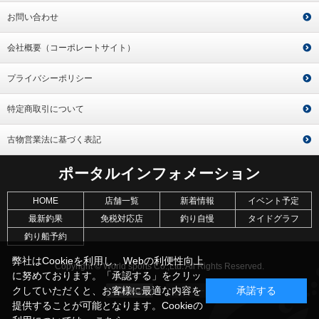
お問い合わせ
会社概要（コーポレートサイト）
プライバシーポリシー
特定商取引について
古物営業法に基づく表記
ポータルインフォメーション
HOME
店舗一覧
新着情報
イベント予定
最新釣果
免税対応店
釣り自慢
タイドグラフ
釣り船予約
弊社はCookieを利用し、Webの利便性向上
Copyright © World sports Co.,Ltd. All Rights Reserved.
に努めております。「承認する」をクリッ
クしていただくと、お客様に最適な内容を
承諾する
提供することが可能となります。Cookieの