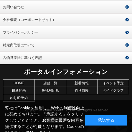
お問い合わせ
会社概要（コーポレートサイト）
プライバシーポリシー
特定商取引について
古物営業法に基づく表記
ポータルインフォメーション
HOME
店舗一覧
新着情報
イベント予定
最新釣果
免税対応店
釣り自慢
タイドグラフ
釣り船予約
弊社はCookieを利用し、Webの利便性向上
Copyright © World sports Co.,Ltd. All Rights Reserved.
に努めております。「承認する」をクリッ
クしていただくと、お客様に最適な内容を
承諾する
提供することが可能となります。Cookieの