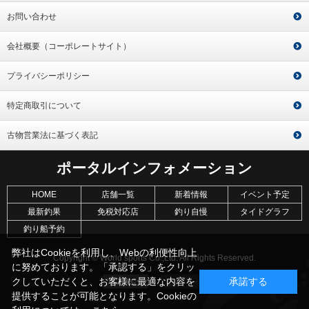
お問い合わせ
会社概要（コーポレートサイト）
プライバシーポリシー
特定商取引について
古物営業法に基づく表記
ポータルインフォメーション
HOME
店舗一覧
新着情報
イベント予定
最新釣果
免税対応店
釣り自慢
タイドグラフ
釣り船予約
弊社はCookieを利用し、Webの利便性向上
Copyright © World sports Co.,Ltd. All Rights Reserved.
に努めております。「承認する」をクリッ
クしていただくと、お客様に最適な内容を
承諾する
提供することが可能となります。Cookieの