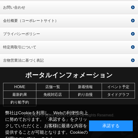
お問い合わせ
会社概要（コーポレートサイト）
プライバシーポリシー
特定商取引について
古物営業法に基づく表記
ポータルインフォメーション
HOME
店舗一覧
新着情報
イベント予定
最新釣果
免税対応店
釣り自慢
タイドグラフ
釣り船予約
弊社はCookieを利用し、Webの利便性向上
Copyright © World sports Co.,Ltd. All Rights Reserved.
に努めております。「承認する」をクリッ
クしていただくと、お客様に最適な内容を
承諾する
提供することが可能となります。Cookieの