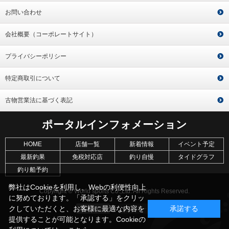
お問い合わせ
会社概要（コーポレートサイト）
プライバシーポリシー
特定商取引について
古物営業法に基づく表記
ポータルインフォメーション
HOME
店舗一覧
新着情報
イベント予定
最新釣果
免税対応店
釣り自慢
タイドグラフ
釣り船予約
弊社はCookieを利用し、Webの利便性向上
Copyright © World sports Co.,Ltd. All Rights Reserved.
に努めております。「承認する」をクリッ
クしていただくと、お客様に最適な内容を
承諾する
提供することが可能となります。Cookieの