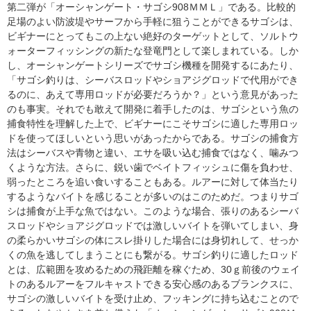
第二弾が「オーシャンゲート・サゴシ908ＭＭＬ」である。比較的
足場のよい防波堤やサーフから手軽に狙うことができるサゴシは、
ビギナーにとってもこの上ない絶好のターゲットとして、ソルトウ
ォーターフィッシングの新たな登竜門として楽しまれている。しか
し、オーシャンゲートシリーズでサゴシ機種を開発するにあたり、
「サゴシ釣りは、シーバスロッドやショアジグロッドで代用ができ
るのに、あえて専用ロッドが必要だろうか？」という意見があった
のも事実。それでも敢えて開発に着手したのは、サゴシという魚の
捕食特性を理解した上で、ビギナーにこそサゴシに適した専用ロッ
ドを使ってほしいという思いがあったからである。サゴシの捕食方
法はシーバスや青物と違い、エサを吸い込む捕食ではなく、噛みつ
くような方法。さらに、鋭い歯でベイトフィッシュに傷を負わせ、
弱ったところを追い食いすることもある。ルアーに対して体当たり
するようなバイトを感じることが多いのはこのためだ。つまりサゴ
シは捕食が上手な魚ではない。このような場合、張りのあるシーバ
スロッドやショアジグロッドでは激しいバイトを弾いてしまい、身
の柔らかいサゴシの体にスレ掛りした場合には身切れして、せっか
くの魚を逃してしまうことにも繋がる。サゴシ釣りに適したロッド
とは、広範囲を攻めるための飛距離を稼ぐため、30ｇ前後のウェイ
トのあるルアーをフルキャストできる安心感のあるブランクスに、
サゴシの激しいバイトを受け止め、フッキングに持ち込むことので