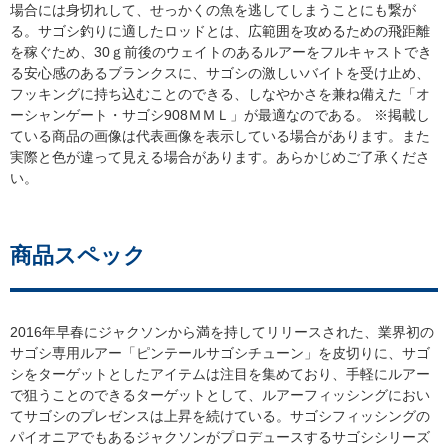
場合には身切れして、せっかくの魚を逃してしまうことにも繋が
る。サゴシ釣りに適したロッドとは、広範囲を攻めるための飛距離
を稼ぐため、30ｇ前後のウェイトのあるルアーをフルキャストでき
る安心感のあるブランクスに、サゴシの激しいバイトを受け止め、
フッキングに持ち込むことのできる、しなやかさを兼ね備えた「オ
ーシャンゲート・サゴシ908ＭＭＬ」が最適なのである。 ※掲載し
ている商品の画像は代表画像を表示している場合があります。また
実際と色が違って見える場合があります。あらかじめご了承くださ
い。
商品スペック
2016年早春にジャクソンから満を持してリリースされた、業界初の
サゴシ専用ルアー「ピンテールサゴシチューン」を皮切りに、サゴ
シをターゲットとしたアイテムは注目を集めており、手軽にルアー
で狙うことのできるターゲットとして、ルアーフィッシングにおい
てサゴシのプレゼンスは上昇を続けている。サゴシフィッシングの
パイオニアでもあるジャクソンがプロデュースするサゴシシリーズ