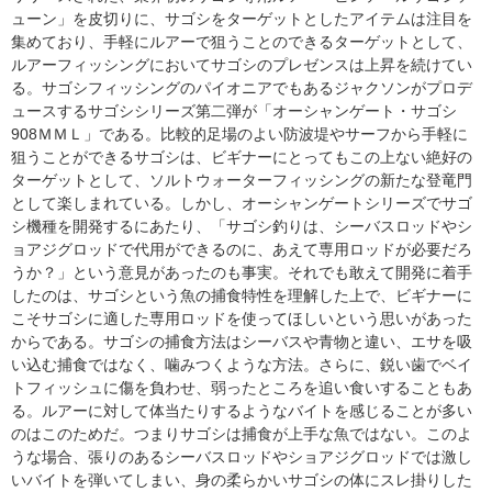
ューン」を皮切りに、サゴシをターゲットとしたアイテムは注目を
集めており、手軽にルアーで狙うことのできるターゲットとして、
ルアーフィッシングにおいてサゴシのプレゼンスは上昇を続けてい
る。サゴシフィッシングのパイオニアでもあるジャクソンがプロデ
ュースするサゴシシリーズ第二弾が「オーシャンゲート・サゴシ
908ＭＭＬ」である。比較的足場のよい防波堤やサーフから手軽に
狙うことができるサゴシは、ビギナーにとってもこの上ない絶好の
ターゲットとして、ソルトウォーターフィッシングの新たな登竜門
として楽しまれている。しかし、オーシャンゲートシリーズでサゴ
シ機種を開発するにあたり、「サゴシ釣りは、シーバスロッドやシ
ョアジグロッドで代用ができるのに、あえて専用ロッドが必要だろ
うか？」という意見があったのも事実。それでも敢えて開発に着手
したのは、サゴシという魚の捕食特性を理解した上で、ビギナーに
こそサゴシに適した専用ロッドを使ってほしいという思いがあった
からである。サゴシの捕食方法はシーバスや青物と違い、エサを吸
い込む捕食ではなく、噛みつくような方法。さらに、鋭い歯でベイ
トフィッシュに傷を負わせ、弱ったところを追い食いすることもあ
る。ルアーに対して体当たりするようなバイトを感じることが多い
のはこのためだ。つまりサゴシは捕食が上手な魚ではない。このよ
うな場合、張りのあるシーバスロッドやショアジグロッドでは激し
いバイトを弾いてしまい、身の柔らかいサゴシの体にスレ掛りした