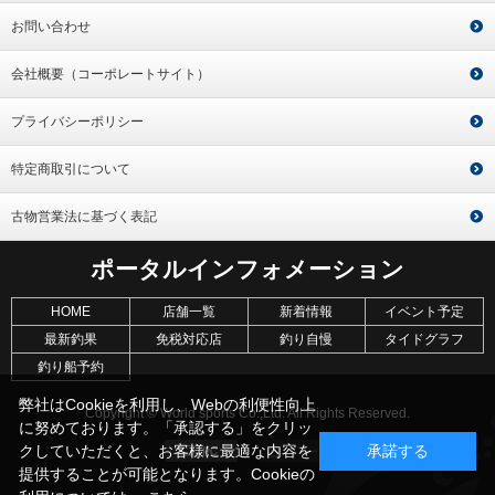
お問い合わせ
会社概要（コーポレートサイト）
プライバシーポリシー
特定商取引について
古物営業法に基づく表記
ポータルインフォメーション
HOME
店舗一覧
新着情報
イベント予定
最新釣果
免税対応店
釣り自慢
タイドグラフ
釣り船予約
弊社はCookieを利用し、Webの利便性向上
Copyright © World sports Co.,Ltd. All Rights Reserved.
に努めております。「承認する」をクリッ
クしていただくと、お客様に最適な内容を
承諾する
提供することが可能となります。Cookieの