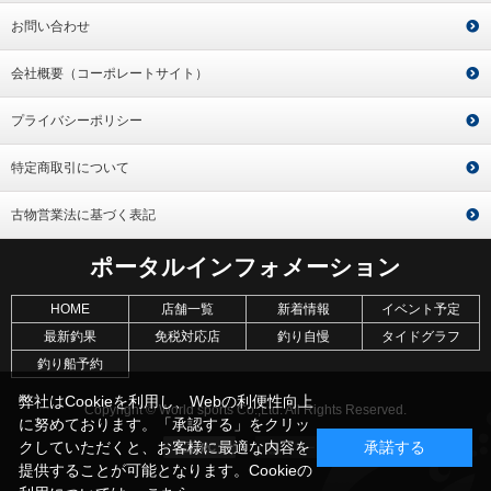
お問い合わせ
会社概要（コーポレートサイト）
プライバシーポリシー
特定商取引について
古物営業法に基づく表記
ポータルインフォメーション
HOME
店舗一覧
新着情報
イベント予定
最新釣果
免税対応店
釣り自慢
タイドグラフ
釣り船予約
弊社はCookieを利用し、Webの利便性向上
Copyright © World sports Co.,Ltd. All Rights Reserved.
に努めております。「承認する」をクリッ
クしていただくと、お客様に最適な内容を
承諾する
提供することが可能となります。Cookieの