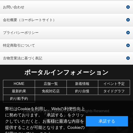
お問い合わせ
会社概要（コーポレートサイト）
プライバシーポリシー
特定商取引について
古物営業法に基づく表記
ポータルインフォメーション
HOME
店舗一覧
新着情報
イベント予定
最新釣果
免税対応店
釣り自慢
タイドグラフ
釣り船予約
弊社はCookieを利用し、Webの利便性向上
Copyright © World sports Co.,Ltd. All Rights Reserved.
に努めております。「承認する」をクリッ
クしていただくと、お客様に最適な内容を
承諾する
提供することが可能となります。Cookieの