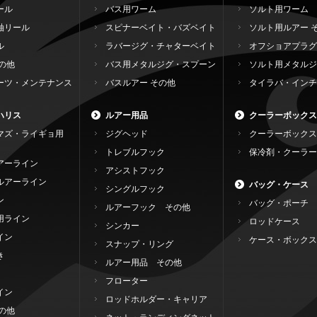
ール
バス用ワーム
ソルト用ワーム
軸リール
スピナーベイト・バズベイト
ソルト用ルアー 
ル
ラバージグ・チャターベイト
オフショアプラグ
の他
バス用メタルジグ・スプーン
ソルト用メタルジ
ーツ・メンテナンス
バスルアー その他
タイラバ・インチ
ハリス
ルアー用品
クーラーボックス
マズ・ライギョ用
ジグヘッド
クーラーボックス
トレブルフック
保冷剤・クーラー
アーライン
アシストフック
ルアーライン
バッグ・ケース
シングルフック
ン
バッグ・ポーチ
ルアーフック その他
用ライン
ロッドケース
シンカー
イン
ケース・ボックス
スナップ・リング
き
ルアー用品 その他
フローター
イン
ロッドホルダー・キャリア
の他