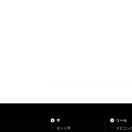
竿
リール
セット竿
スピニン