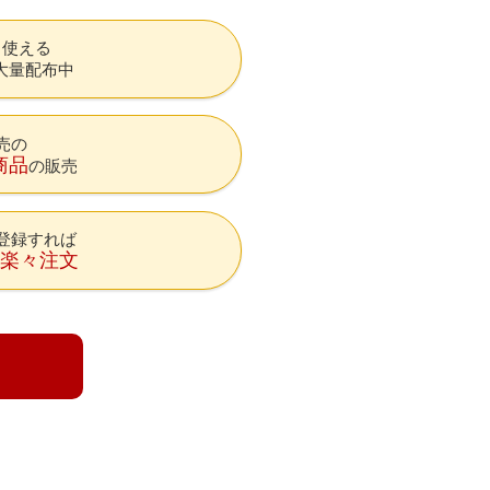
も使える
大量配布中
売の
商品
の販売
登録すれば
降楽々注文