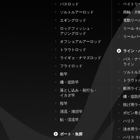
バスロッド
ベイトリ
ソルトルアーロッド
両軸・片
エギングロッド
電動リー
ロックフィッシュ・
リール そ
アジングロッド
リールパ
オフショアルアーロッド
トラウトロッド
ライン・
ライギョ・ナマズロッド
バス・ナ
ライン
フライロッド
ソルトル
船竿
トラウト
磯・堤防竿
船用ライ
落とし込み・前打ち・
イカダ竿
磯・堤防
投竿
投げ用ラ
清流・湖沼竿
ボビン巻
鮎・渓流竿
ハリス
淡水用ラ
ボート・魚探
ハリス そ