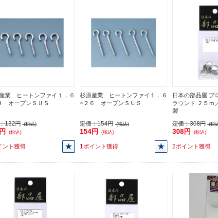
産業 ヒートンファイ１．６
杉原産業 ヒートンファイ１．６
日本の部品屋 プロ
９ オープンＳＵＳ
×２６ オープンＳＵＳ
ラウンド ２５ｍ
製
：
132円
定価：
154円
定価：
308円
(税込)
(税込)
(税込
2円
154円
308円
(税込)
(税込)
(税込)
イント獲得
1ポイント獲得
2ポイント獲得