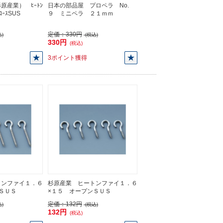
原産業） ﾋｰﾄﾝ
日本の部品屋 プロペラ No.
ﾛｰｽSUS
９ ミニペラ ２１ｍｍ
定価：
330円
)
(税込)
330円
(税込)
3ポイント獲得
トンファイ１．６
杉原産業 ヒートンファイ１．６
ＳＵＳ
×１５ オープンＳＵＳ
定価：
132円
)
(税込)
132円
(税込)