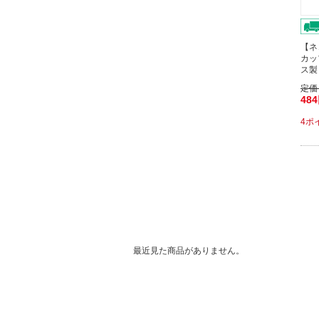
【ネ
カップ
ス製
定価
48
4ポ
最近見た商品がありません。