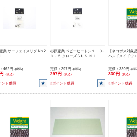
産業 サーフェイスリグ No.2
杉原産業 ベビーヒートン１．０-
【ネコポス対象
i
９．５ クローズＳＵＳ Ｎｉ
ハンドメイドウ
：
462円
定価：
297円
定価：
330円
(税込)
(税込)
(税込
2円
297円
330円
(税込)
(税込)
(税込)
イント獲得
2ポイント獲得
3ポイント獲得