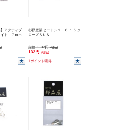
品】アクティブ
杉原産業 ヒートン１．６-１５ ク
エイト ７ｍｍ
ローズＳＵＳ
定価：
132円
)
(税込)
132円
(税込)
1ポイント獲得