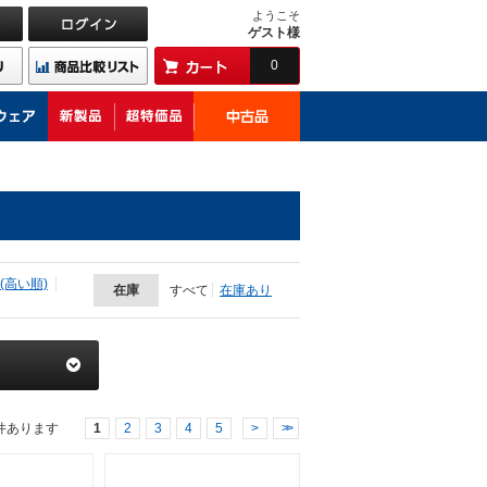
ようこそ
ゲスト様
0
(高い順)
在庫
すべて
在庫あり
件あります
1
2
3
4
5
>
>>