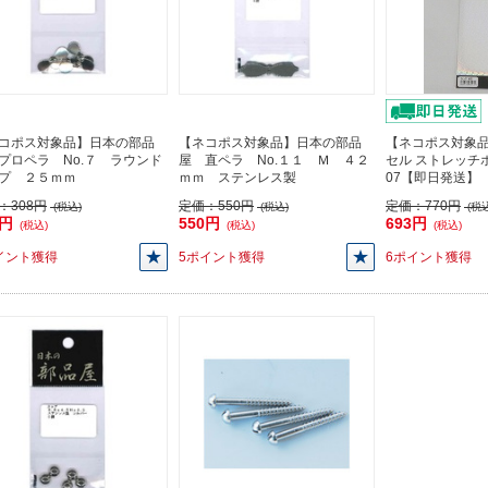
コポス対象品】日本の部品
【ネコポス対象品】日本の部品
【ネコポス対象
プロペラ No.７ ラウンド
屋 直ペラ No.１１ Ｍ ４２
セル ストレッチホ
プ ２５ｍｍ
ｍｍ ステンレス製
07【即日発送】
：
308円
定価：
550円
定価：
770円
(税込)
(税込)
(税込
8円
550円
693円
(税込)
(税込)
(税込)
イント獲得
5ポイント獲得
6ポイント獲得