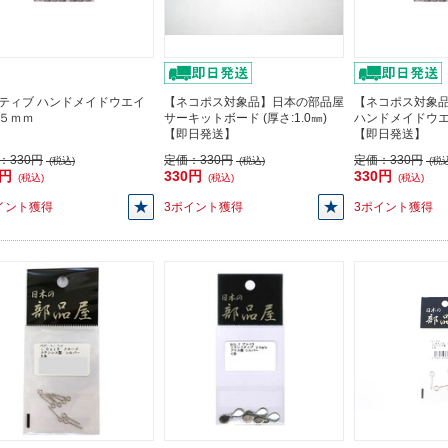
ティブ ハンドメイドウエイ
【ネコポス対象品】日本の部品屋
【ネコポス対象
５ｍｍ
サーキットボード (厚さ:1.0㎜)
ハンドメイドウ
【即日発送】
【即日発送】
：
330円
定価：
330円
定価：
330円
(税込)
(税込)
(税込
0円
330円
330円
(税込)
(税込)
(税込)
イント獲得
3ポイント獲得
3ポイント獲得