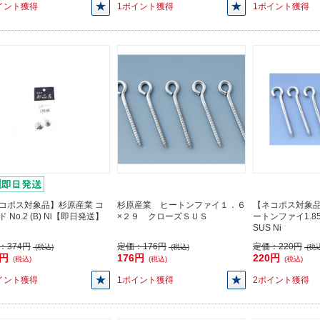
イント獲得
1ポイント獲得
1ポイント獲得
コポス対象品】杉原産業 コ
杉原産業 ヒートンファイ１．６
【ネコポス対象品
 No.2 (B) Ni【即日発送】
×２９ クローズＳＵＳ
ートンファイ1.85
SUS Ni
：
374円
定価：
176円
定価：
220円
(税込)
(税込)
(税込
4円
176円
220円
(税込)
(税込)
(税込)
イント獲得
1ポイント獲得
2ポイント獲得