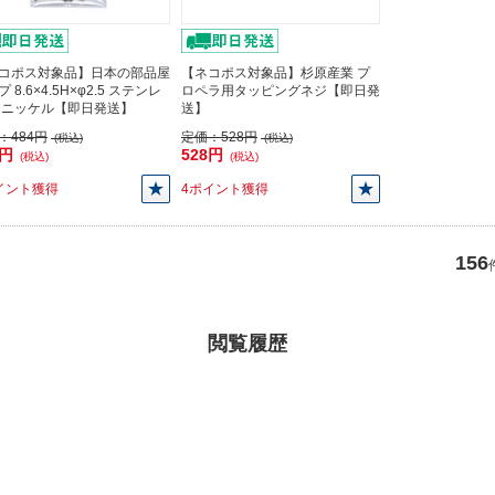
コポス対象品】日本の部品屋
【ネコポス対象品】杉原産業 プ
 8.6×4.5H×φ2.5 ステンレ
ロペラ用タッピングネジ【即日発
 ニッケル【即日発送】
送】
：
484円
定価：
528円
(税込)
(税込)
4円
528円
(税込)
(税込)
イント獲得
4ポイント獲得
156
閲覧履歴