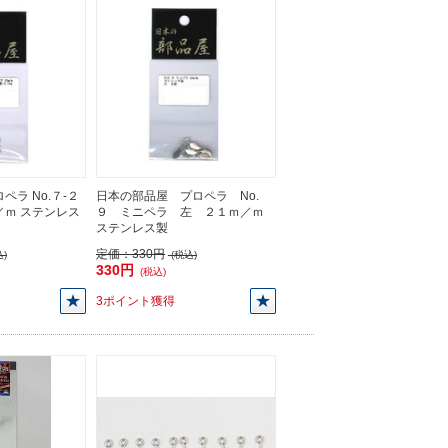
ペラ No.７-２
日本の部品屋 プロペラ No.
／ｍ ステンレス
９ ミニペラ 左 ２１ｍ／ｍ
ステンレス製
定価：
330円
)
(税込)
330円
(税込)
3ポイント獲得