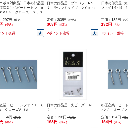
コポス対象品】日本の部品屋
日本の部品屋 プロペラ No.
日本の部品屋（杉
原産業）ベビーヒートン φ
７ ラウンドタイプ ２０ｍｍ
ファイ1.6×19 ｸ
０×１５ クローズ ＳＵＳ
：
297円
定価：
308円
定価：
132円
(税込)
(税込)
(税込
7円
308円
132円
(税込)
(税込)
(税込)
イント獲得
2ポイント獲得
1ポイント獲得
産業 ヒートンファイ１．６
日本の部品屋 丸ビーズ ４×
杉原産業 ヒー
６ クローズＳＵＳ
２．２
×２２ オープン
：
154円
定価：
198円
定価：
154円
(税込)
(税込)
(税込
4円
198円
154円
(税込)
(税込)
(税込)