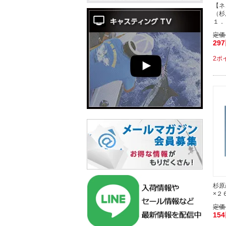
【ネ
（杉
１．
定価
29
2ポ
杉原
×２
定価
15