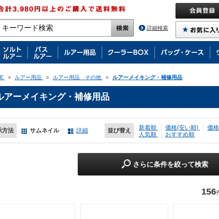
詳細検索
E
>
ルアー用品
>
ルアー用品 その他
>
ルアーメイキング・補修用品
ルアーメイキング・補修用品
新着順
価格(安い順)
価格
示方法
サムネイル
詳細
並び替え
人気順
おすすめ順
さらに条件を絞って検索
156