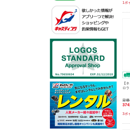
1ポ
【ネ
ロラド
定価
37
3ポ