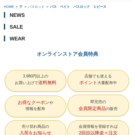
HOME
>
竿
>
バスロッド
>
バス ベイト バスロッド １ピース
NEWS
SALE
WEAR
オンラインストア会員特典
3,980円以上の
店舗でも使える
送料無料
ポイント
お買い上げで
大量配布中
即完売の
お得なクーポン
会員限定商品
情報を配布
の販売
売り切れ商品の
会員情報を登録すれば
入荷をお知らせ
2回目以降楽々注文