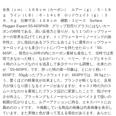
全長（ｃｍ）：１６８ｃｍ（カーボン） ルアー（ｇ）：５－１８
ｇ ライン（ＬＢ）：６－１４ＬＢ ロッドウェイト（ｇ）：３
８．５ｇ 仕舞寸法：１６８ｃｍ 継数：１ピース Surface
Plugger Expert SS-66SPX/B グリップ別売りグラスにはないカー
ボンの特性である、高い反発力と張りが、もう１つのトップウォー
ターの世界を広げてくれます。トップウォーターミノーイングの操
作性と、少し抵抗のあるプラグにも合うように通常のトップウォー
ターロッドよりも多少バットにパワーを持たせたロッド「SS-
66SP」。発売から10年の内にカーボン素材も進化して、当時では実
現できなかった軽く、なおかつバット、ベリー、ティップとキャス
ト時のスムーズなのりを追及して多少テーパーも調整し、出来たの
が「SS-66SPX」です。持った時の第一印象は、とにかく軽い！
66SPで、50gあったブランクウェイトが、66SPXでは、38.5gとい
う、驚くほどの軽量化が出来ました。ブランクが軽くなると、反発
力が強くなり固くなるイメージがありますが、キャスト時の力のス
ムーズなのりを重視したブランク設計に変更したことで、投げやす
さが向上し、プラッキングもミノーからペンシルベイトまで扱いの
範囲が広がりました。ルアーアクションに拘る、エキスパートにお
薦めのロッドです。 ※掲載している商品の画像は代表画像を表示し
ています。また実物と色が違って見える場合があります。あらかじ