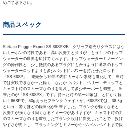
めご了承下さい。
商品スペック
Surface Plugger Expert SS-66SPX/B グリップ別売りグラスにはな
いカーボンの特性である、高い反発力と張りが、もう１つのトップ
ウォーターの世界を広げてくれます。トップウォーターミノーイン
グの操作性と、少し抵抗のあるプラグにも合うように通常のトップ
ウォーターロッドよりも多少バットにパワーを持たせたロッド
「SS-66SP」。発売から10年の内にカーボン素材も進化して、当時
では実現できなかった軽く、なおかつバット、ベリー、ティップと
キャスト時のスムーズなのりを追及して多少テーパーも調整し、出
来たのが「SS-66SPX」です。持った時の第一印象は、とにかく軽
い！66SPで、50gあったブランクウェイトが、66SPXでは、38.5g
という、驚くほどの軽量化が出来ました。ブランクが軽くなると、
反発力が強くなり固くなるイメージがありますが、キャスト時の力
のスムーズなのりを重視したブランク設計に変更したことで、投げ
すさが向上し、プラッキングもミノーからペンシルベイトまで扱