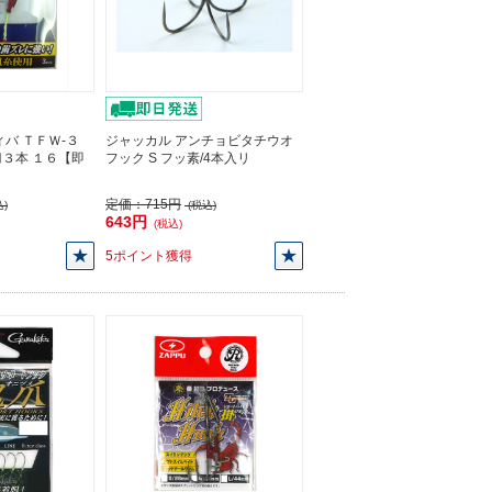
バ ＴＦＷ-３
ジャッカル アンチョビタチウオ
３本 １６【即
フック S フッ素/4本入リ
定価：
715円
)
(税込)
643円
(税込)
5ポイント獲得