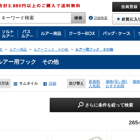
詳細検索
E
>
ルアー用品
>
ルアーフック その他
>
ルアー用フック その他
ルアー用フック その他
新着順
価格(安い順)
価格
示方法
サムネイル
詳細
並び替え
人気順
おすすめ順
さらに条件を絞って検索
265