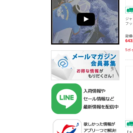
ジャ
フッ
定価
64
5ポ
【ネ