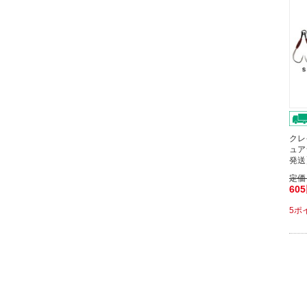
クレ
ュア
発送
定価
60
5ポ