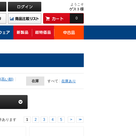
ようこそ
ゲスト様
0
(高い順)
在庫
すべて
在庫あり
件あります
1
2
3
4
5
>
>>