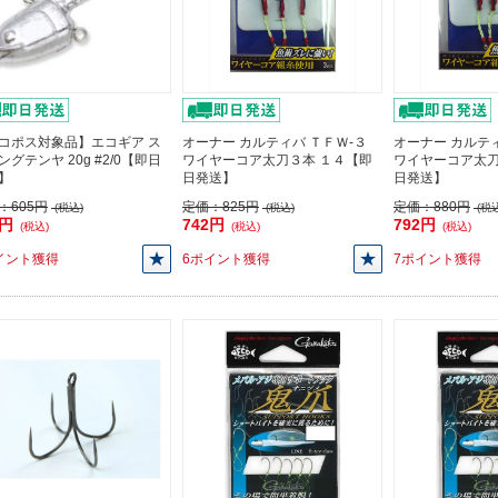
コポス対象品】エコギア ス
オーナー カルティバ ＴＦＷ-３
オーナー カルティ
ングテンヤ 20g #2/0【即日
ワイヤーコア太刀３本 １４【即
ワイヤーコア太刀
】
日発送】
日発送】
：
605円
定価：
825円
定価：
880円
(税込)
(税込)
(税込
5円
742円
792円
(税込)
(税込)
(税込)
イント獲得
6ポイント獲得
7ポイント獲得