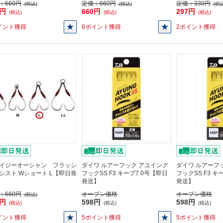
：
660円
定価：
660円
定価：
330円
(税込)
(税込)
(税込
0円
660円
297円
(税込)
(税込)
(税込)
イント獲得
6ポイント獲得
2ポイント獲得
イジーオーシャン フラッシ
ダイワ ルアーフック アユイング
ダイワ ルアーフ
シスト Wショート L【即日発
フックSS F3 キープ7.0号【即日
フックSS F3 キ
発送】
発送】
：
660円
オープン価格
オープン価格
(税込)
0円
598円
598円
(税込)
(税込)
(税込)
イント獲得
5ポイント獲得
5ポイント獲得