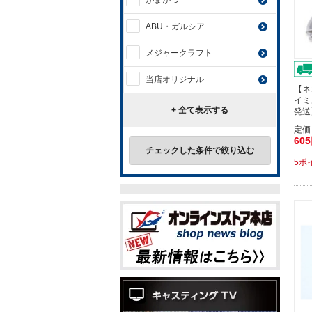
がまかつ
ABU・ガルシア
メジャークラフト
当店オリジナル
【ネ
イミ
+ 全て表示する
発送
定価
60
チェックした条件で絞り込む
5ポ