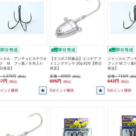
ッカル アンチョビタチウオ
【ネコポス対象品】エコギア ス
ジャッカル アン
ク Ｍ フッ素／８本入り
イミングテンヤ 30g #2/0【即日
フック M フッ素
日発送】
発送】
発送】
：
1,375円
定価：
605円
定価：
715円
(税込)
(税込)
(税込
37円
605円
643円
(税込)
(税込)
(税込)
ポイント獲得
5ポイント獲得
5ポイント獲得