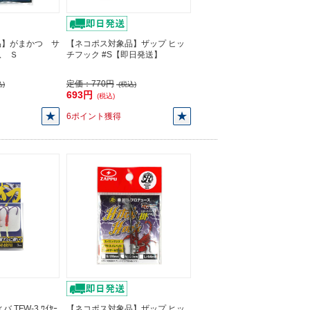
品】がまかつ サ
【ネコポス対象品】ザップ ヒッ
爪 Ｓ
チフック #S【即日発送】
定価：
770円
)
(税込)
693円
(税込)
6ポイント獲得
TFW-3 ﾜｲﾔｰ
【ネコポス対象品】ザップ ヒッ