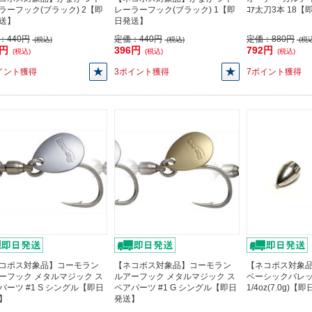
ラーフック(ブラック) 2【即
レーラーフック(ブラック) 1【即
ｺｱ太刀3本 18
送】
日発送】
：
440円
定価：
440円
定価：
880円
(税込)
(税込)
(税込
6円
396円
792円
(税込)
(税込)
(税込)
イント獲得
3ポイント獲得
7ポイント獲得
コポス対象品】コーモラン
【ネコポス対象品】コーモラン
【ネコポス対象品】
ーフック メタルマジック ス
ルアーフック メタルマジック ス
ベーシックバレ
パーツ #1 S シングル【即日
ペアパーツ #1 G シングル【即日
1/4oz(7.0g)
】
発送】