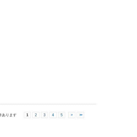
件あります
1
2
3
4
5
>
>>