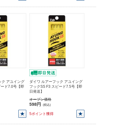
ック アユイング
ダイワ ルアーフック アユイング
ピード7.0号【即
フックSS F3 スピード7.5号【即
日発送】
オープン価格
598円
(税込)
5ポイント獲得