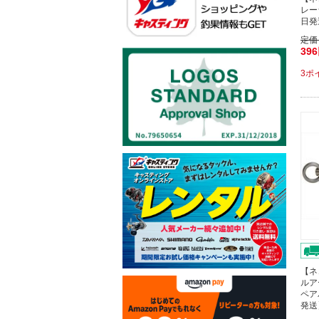
レー
日発
定価
39
3ポ
【ネ
ルア
ペア
発送