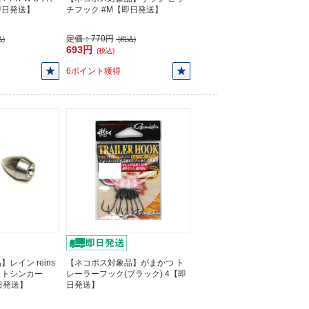
【即日発送】
チフック #M【即日発送】
定価：
770円
)
(税込)
693円
(税込)
6ポイント獲得
レイン reins
【ネコポス対象品】がまかつ ト
ットシンカー
レーラーフック(ブラック) 4【即
【即日発送】
日発送】