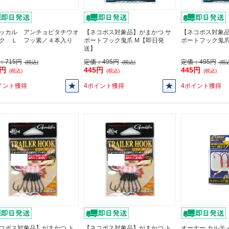
ッカル アンチョビタチウオ
【ネコポス対象品】がまかつ サ
【ネコポス対象
ク Ｌ フッ素／４本入り
ポートフック鬼爪 M【即日発
ポートフック鬼
送】
：
715円
定価：
495円
定価：
495円
(税込)
(税込)
(税込
3円
445円
445円
(税込)
(税込)
(税込)
イント獲得
4ポイント獲得
4ポイント獲得
コポス対象品】がまかつ ト
【ネコポス対象品】がまかつ ト
オーナー カルティバ 