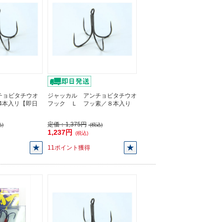
チョビタチウオ
ジャッカル アンチョビタチウオ
/4本入リ【即日
フック Ｌ フッ素／８本入り
定価：
1,375円
)
(税込)
1,237円
(税込)
11ポイント獲得