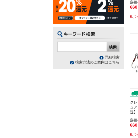
定価
66
6ポ
詳細検索
検索方法のご案内はこちら
クレ
ュア
送】
定価
66
6ポ