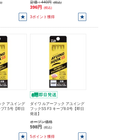
定価：
440円
)
(税込)
396円
(税込)
3ポイント獲得
ック アユイング
ダイワ ルアーフック アユイング
ープ7.5号【即日
フックSS F3 キープ8.0号【即日
発送】
オープン価格
598円
(税込)
5ポイント獲得